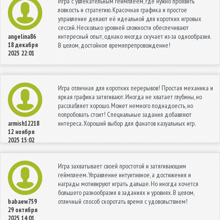
Игра с увлекательным геймплеем, где нужно проявить
ловкость и стратегию. Красочная графика и простое
управление делают её идеальной для коротких игровых
сессий. Несколько уровней сложности обеспечивают
интересный опыт, однако иногда скучает из-за однообразия.
angelina86
18 декабря
В целом, достойное времяпрепровождение!
2025 22:01
Игра отличная для коротких перерывов! Простая механика и
яркая графика затягивают. Иногда не хватает глубины, но
расслабляет хорошо. Может немного поднадоесть, но
попробовать стоит! Специальные задания добавляют
интереса. Хороший выбор для фанатов казуальных игр.
armish12218
12 ноября
2025 15:02
Игра захватывает своей простотой и затягивающим
геймплеем. Управление интуитивное, а достижения и
награды мотивируют играть дальше. Но иногда хочется
большего разнообразия в заданиях и уровнях. В целом,
отличный способ скоротать время с удовольствием!
babaew759
29 октября
2025 14:01