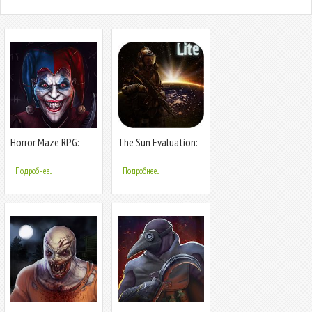
Horror Maze RPG:
The Sun Evaluation:
Шут & Хоррор
Постапокалипсис
экшен—шутер
Подробнее...
Подробнее...