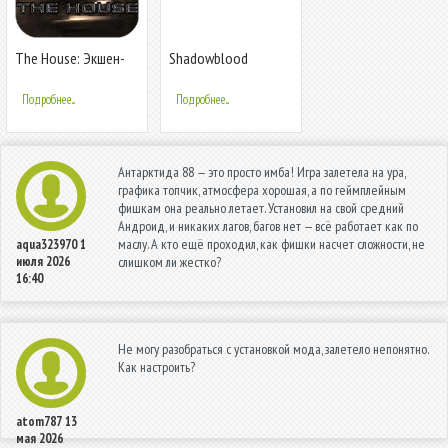
The House: Экшен-
Shadowblood
хоррор
Подробнее...
Подробнее...
Антарктида 88 — это просто имба! Игра залетела на ура,
графика топчик, атмосфера хорошая, а по геймплейным
фишкам она реально летает. Установил на свой средний
Андроид, и никаких лагов, багов нет — всё работает как по
маслу. А кто ещё проходил, как фишки насчет сложности, не
aqua323970
1
июля 2026
слишком ли жестко?
16:40
Не могу разобраться с установкой мода, залетело непонятно.
Как настроить?
atom787
13
мая 2026