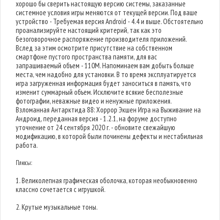
хорошо бы сверить настоящую версию системы, заказанные
системное условия игры меняются от текущей версии. Под ваше
устройство - Требуемая версия Android - 4.4 и выше. Обстоятельно
проанализируйте настоящий критерий, так как это
безоговорочное распоряжение производителя приложений.
Вслед за этим осмотрите присутствие на собственном
смартфоне пустого пространства памяти, для вас
запрашиваемый объем - 110M. Напоминаем вам добыть больше
места, чем надобно для установки. В то время эксплуатируется
игра загруженная информация будет заноситься в память, что
изменит суммарный объем. Исключите всякие бесполезные
фотографии, неважные видео и ненужные приложения.
Взломанная Антарктида 88: Хоррор Экшен Игра на Выживание на
Андроид, переданная версия - 1.2.1, на форуме доступно
уточнение от 24 сентября 2020 г. - обновите свежайшую
модификацию, в которой были починены дефекты и нестабильная
работа.
Плюсы:
1. Великолепная графическая оболочка, которая необыкновенно
классно сочетается с игрушкой.
2. Крутые музыкальные тоны.