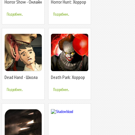
Horror Show - Онлайн
Horror Hunt: Хоррор
хоррор на
онлайн
выживание
Подробнее...
Подробнее...
Dead Hand - Школа
Death Park: Хоррор
Страшная Хоррор
Выживание с
Игра Horror Ужас
Ужасным Клоуном
Подробнее...
Подробнее...