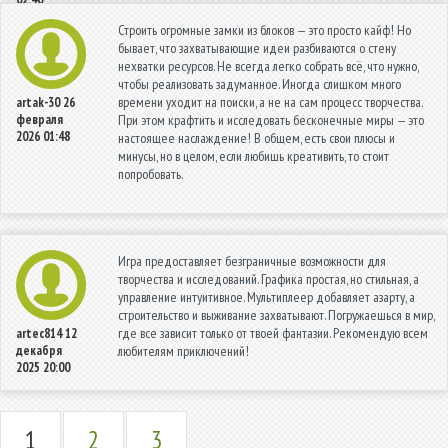
Строить огромные замки из блоков — это просто кайф! Но
бывает, что захватывающие идеи разбиваются о стену
нехватки ресурсов. Не всегда легко собрать всё, что нужно,
чтобы реализовать задуманное. Иногда слишком много
времени уходит на поиски, а не на сам процесс творчества.
artak-30
26
февраля
При этом крафтить и исследовать бесконечные миры — это
2026 01:48
настоящее наслаждение! В общем, есть свои плюсы и
минусы, но в целом, если любишь креативить, то стоит
попробовать.
Игра предоставляет безграничные возможности для
творчества и исследований. Графика простая, но стильная, а
управление интуитивное. Мультиплеер добавляет азарту, а
строительство и выживание захватывают. Погружаешься в мир,
где все зависит только от твоей фантазии. Рекомендую всем
artec814
12
декабря
любителям приключений!
2025 20:00
1
2
3