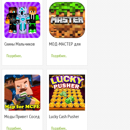
Скины Мальчиков
МОД-МАСТЕР для
для Майнкрафт ПЕ
Майнкрафт ПЕ
(Мобильная версия)
Подробнее...
Подробнее...
Моды Привет Сосед
Lucky Cash Pusher
Майнкрафт
Coin Games
Подробнее...
Подробнее...