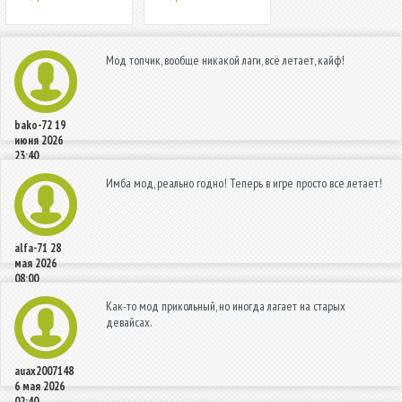
Мод топчик, вообще никакой лаги, всё летает, кайф!
bako-72
19
июня 2026
23:40
Имба мод, реально годно! Теперь в игре просто все летает!
alfa-71
28
мая 2026
08:00
Как-то мод прикольный, но иногда лагает на старых
девайсах.
auax2007148
6 мая 2026
02:40