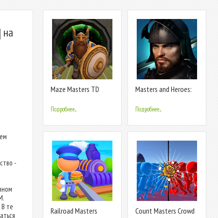
 на
Maze Masters TD
Masters and Heroes:
Story RPG
Подробнее...
Подробнее...
лем
о
ство -
нном
M.
 В те
Railroad Masters
Count Masters Crowd
аться