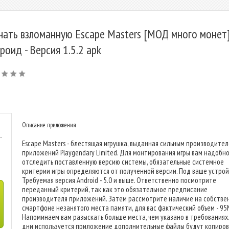
чать взломанную Escape Masters [МОД много монет]
роид - Версия 1.5.2 apk
Описание приложения
-
Escape Masters - блестящая игрушка, выданная сильным производите
приложений Playgendary Limited. Для монтирования игры вам надобн
отследить поставленную версию системы, обязательные системное
критерии игры определяются от полученной версии. Под ваше устрой
Требуемая версия Android - 5.0 и выше. Ответственно посмотрите
переданный критерий, так как это обязательное предписание
производителя приложений. Затем рассмотрите наличие на собстве
смартфоне незанятого места памяти, для вас фактический объем - 95
Напоминаем вам разыскать больше места, чем указано в требованиях.
дни используется приложение дополнительные файлы будут копиров