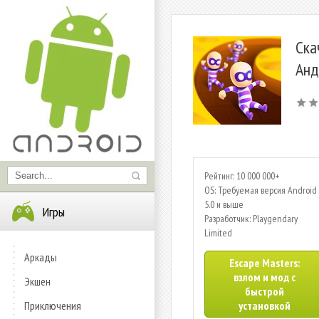
Ска
Анд
Рейтинг: 10 000 000+
OS: Требуемая версия Android 
5.0 и выше
Игры
Разработчик: Playgendary
Limited
Аркады
Escape Masters:
взлом и мод с
Экшен
быстрой
Приключения
установкой