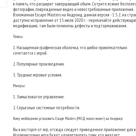
в память, что расширит завершающий объем. Сотрите всякие бесполе
фотографии, поврежденные видео и невостребованные приложения.
Взломанная Escape Masters на Андроид, данная версия - 1.5.2, на стр
доступно исправление от 15 июля 2020 г. - перекачайте действующу
модификацию, там были починены дефекты и подтормаживания.
Плюсы:
1. Насыщенная графическая оболочка, что шибко привлекательно
сочетается с игрой.
2. Популярные произведения.
3. Трудные игровые условия.
Минусы:
1. Замысловатое управление.
2. Серьезные системные потребности.
Кому необходимо установить Escape Masters (МОД много монет) на Андроид
Вы в восторге от игр, отсюда следует приведенное приложение для в
Исключительно игра будет удовлетворять тому, кто мечтает