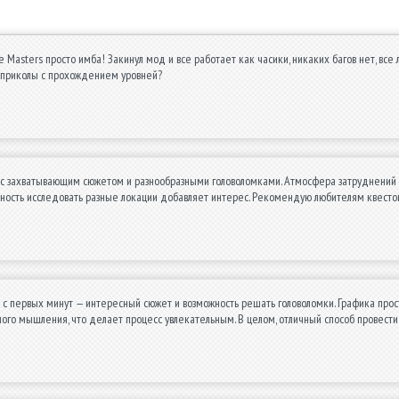
e Masters просто имба! Закинул мод и все работает как часики, никаких багов нет, все 
ь приколы с прохождением уровней?
с захватывающим сюжетом и разнообразными головоломками. Атмосфера затруднений и у
жность исследовать разные локации добавляет интерес. Рекомендую любителям квесто
 с первых минут — интересный сюжет и возможность решать головоломки. Графика прос
ого мышления, что делает процесс увлекательным. В целом, отличный способ провест