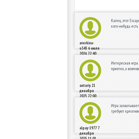
Капец, этот Escap
кого-нибудь ест
averkina-
o345
6 июля
2026 22:40
Интересная игра 
приятно, а возмо
anturiy
21
декабря
2025 22:00
Игра захватывает
требуют креативн
alpay-1977
7
декабря
2025 11:01