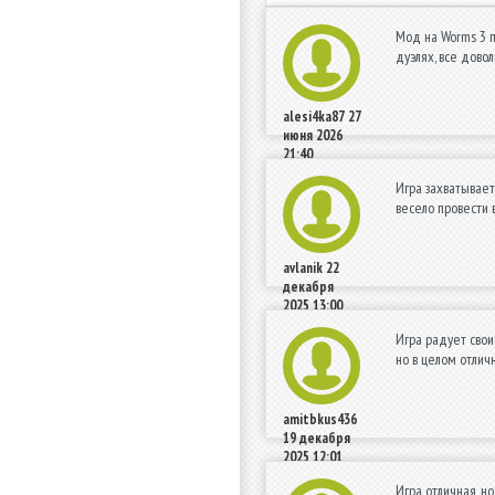
Мод на Worms 3 п
дуэлях, все дово
alesi4ka87
27
июня 2026
21:40
Игра захватывает
весело провести 
avlanik
22
декабря
2025 13:00
Игра радует свои
но в целом отлич
amitbkus436
19 декабря
2025 12:01
Игра отличная, н