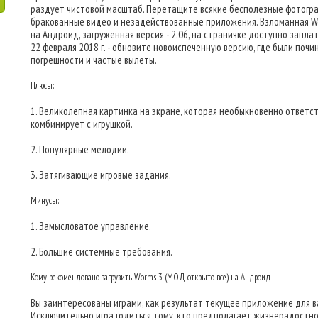
раздует чистовой масштаб. Перетащите всякие бесполезные фотогра
бракованные видео и незадействованные приложения. Взломанная W
на Андроид, загруженная версия - 2.06, на страничке доступно запла
22 февраля 2018 г. - обновите новоиспеченную версию, где были почи
погрешности и частые вылеты.
Плюсы:
1. Великолепная картинка на экране, которая необыкновенно ответс
комбинирует с игрушкой.
2. Популярные мелодии.
3. Затягивающие игровые задания.
Минусы:
1. Замысловатое управление.
2. Большие системные требования.
Кому рекомендовано загрузить Worms 3 (МОД открыто все) на Андроид
Вы заинтересованы играми, как результат текущее приложение для в
Исключительно игра годиться тому, кто предполагает жизнерадостно