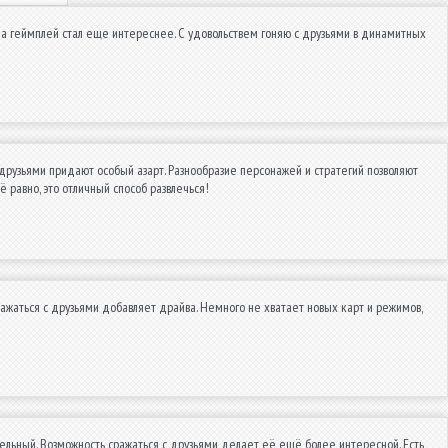
йф, а геймплей стал еще интереснее. С удовольствем гоняю с друзьями в динамитных
 друзьями придают особый азарт. Разнообразие персонажей и стратегий позволяют
 равно, это отличный способ развлечься!
ажаться с друзьями добавляет драйва. Немного не хватает новых карт и режимов,
ельный. Возможность сражаться с друзьями делает её ещё более интересной. Есть