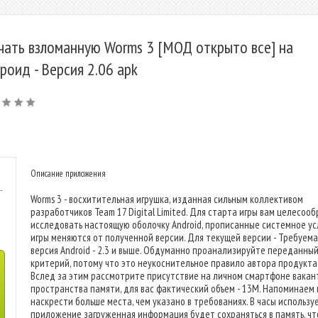
чать взломанную Worms 3 [МОД открыто все] на
роид - Версия 2.06 apk
Описание приложения
-
Worms 3 - восхитительная игрушка, изданная сильным коллективом
разработчиков Team 17 Digital Limited. Для старта игры вам целесоо
исследовать настоящую оболочку Android, прописанные системное ус
игры меняются от полученной версии. Для текущей версии - Требуема
версия Android - 2.3 и выше. Обдуманно проанализируйте переданны
критерий, потому что это неукоснительное правило автора продукта
Вслед за этим рассмотрите присутствие на личном смартфоне вакан
пространства памяти, для вас фактический объем - 13M. Напоминаем
наскрести больше места, чем указано в требованиях. В часы использу
приложение загруженная информация будет сохраняться в память, чт