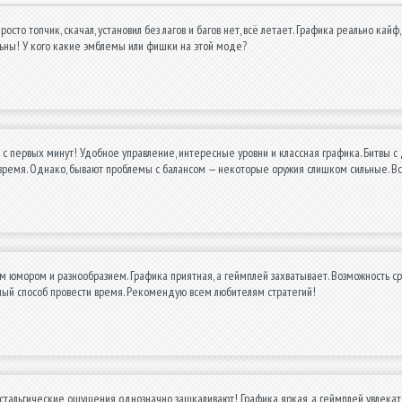
росто топчик, скачал, установил без лагов и багов нет, всё летает. Графика реально ка
льны! У кого какие эмблемы или фишки на этой моде?
 с первых минут! Удобное управление, интересные уровни и классная графика. Битвы с
время. Однако, бывают проблемы с балансом — некоторые оружия слишком сильные. Всё
м юмором и разнообразием. Графика приятная, а геймплей захватывает. Возможность ср
ный способ провести время. Рекомендую всем любителям стратегий!
остальгические ощущения однозначно зашкаливают! Графика яркая, а геймплей увлекат