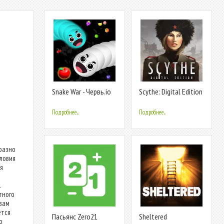
Snake War - Червь.io
Scythe: Digital Edition
игра
Подробнее...
Подробнее...
бразно
ловия
я
й
.
тного
 вам
ется
Пасьянс Zero21
Sheltered
о