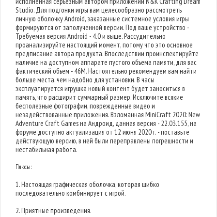
исполненная серьезным автором приложений N&K Crafting Dream
Studio. Для подгонки игры вам целесообразно рассмотреть
личную оболочку Android, заказанные системное условия игры
формируются от заполученной версии. Под ваше устройство -
Требуемая версия Android - 4.0 и выше. Рассудительно
проанализируйте настоящий момент, потому что это основное
предписание автора продукта. Впоследствии проинспектируйте
наличие на доступном аппарате пустого объема памяти, для вас
фактический объем - 46M. Настоятельно рекомендуем вам найти
больше места, чем надобно для установки. В часы
эксплуатируется игрушка новый контент будет заноситься в
память, что расширит суммарный размер. Исключите всякие
бесполезные фотографии, поврежденные видео и
незадействованные приложения. Взломанная MiniCraft 2020: New
Adventure Craft Games на Андроид, данная версия - 22.03.155, на
форуме доступно актуализация от 12 июня 2020 г. - поставьте
действующую версию, в ней были переправлены погрешности и
нестабильная работа.
Плюсы:
1. Настоящая графическая оболочка, которая шибко
последовательно комбинирует с игрой.
2. Приятные произведения.