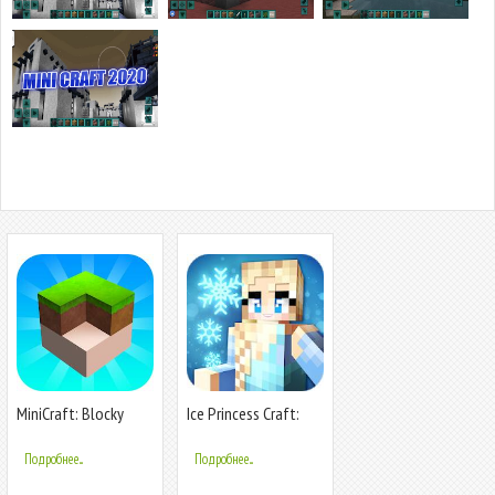
MiniCraft: Blocky
Ice Princess Craft:
Craft 2023
Королевство
кукольных домиков
Подробнее...
Подробнее...