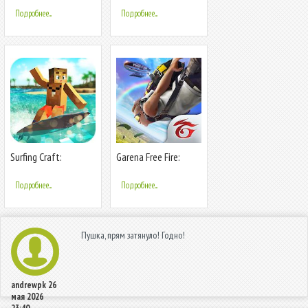
World
Подробнее...
Подробнее...
Surfing Craft:
Garena Free Fire:
Crafting, Stunts &
Страна Чудес
Surf Games World
Подробнее...
Подробнее...
Пушка, прям затянуло! Годно!
andrewpk
26
мая 2026