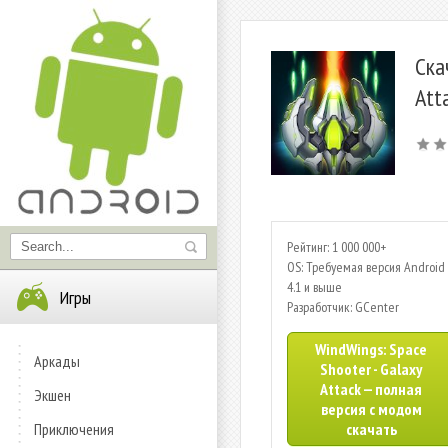
Ска
Att
Рейтинг: 1 000 000+
OS: Требуемая версия Android 
4.1 и выше
Игры
Разработчик: GCenter
WindWings: Space
Аркады
Shooter - Galaxy
Attack — полная
Экшен
версия с модом
Приключения
скачать