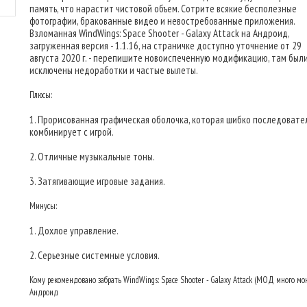
память, что нарастит чистовой объем. Сотрите всякие бесполезные
фотографии, бракованные видео и невостребованные приложения.
Взломанная WindWings: Space Shooter - Galaxy Attack на Андроид,
загруженная версия - 1.1.16, на страничке доступно уточнение от 29
августа 2020 г. - перепишите новоиспеченную модификацию, там был
исключены недоработки и частые вылеты.
Плюсы:
1. Прорисованная графическая оболочка, которая шибко последовате
комбинирует с игрой.
2. Отличные музыкальные тоны.
3. Затягивающие игровые задания.
Минусы:
1. Дохлое управление.
2. Серьезные системные условия.
Кому рекомендовано забрать WindWings: Space Shooter - Galaxy Attack (МОД много мо
Андроид