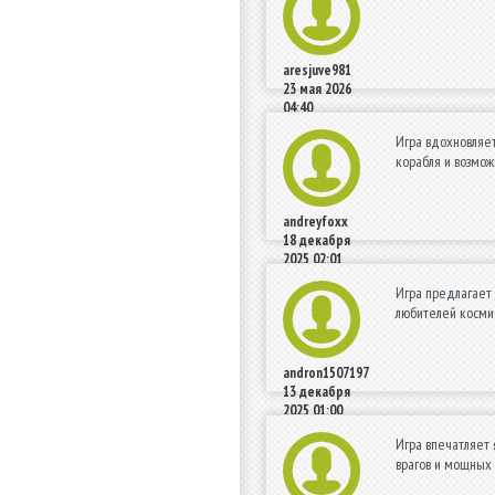
aresjuve981
23 мая 2026
04:40
Игра вдохновляет
корабля и возмож
andreyfoxx
18 декабря
2025 02:01
Игра предлагает 
любителей космич
andron1507197
13 декабря
2025 01:00
Игра впечатляет 
врагов и мощных