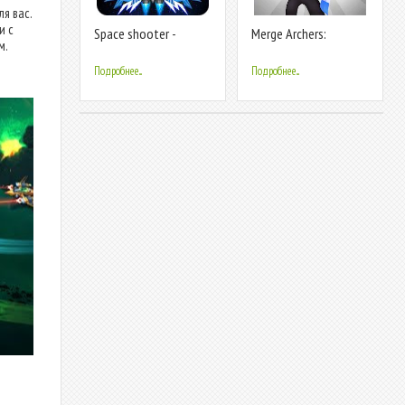
я вас.
и с
Space shooter -
Merge Archers:
м.
Galaxy attack - Galaxy
лучники мердж
shooter
Подробнее...
Подробнее...