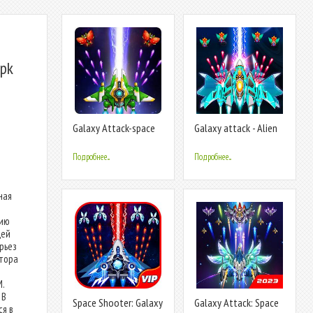
apk
Galaxy Attack-space
Galaxy attack - Alien
shooting g
shooter
Подробнее...
Подробнее...
ная
сию
щей
ерьез
втора
.
 В
Space Shooter: Galaxy
Galaxy Attack: Space
я в