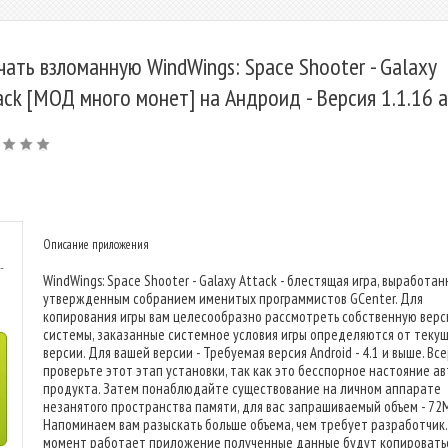
чать взломанную WindWings: Space Shooter - Galaxy
ack [МОД много монет] на Андроид - Версия 1.1.16 
Описание приложения
-
WindWings: Space Shooter - Galaxy Attack - блестящая игра, выработан
утвержденным собранием именитых программистов GCenter. Для
копирования игры вам целесообразно рассмотреть собственную вер
системы, заказанные системное условия игры определяются от теку
версии. Для вашей версии - Требуемая версия Android - 4.1 и выше. Вс
проверьте этот этап установки, так как это бесспорное настояние а
продукта. Затем понаблюдайте существование на личном аппарате
незанятого пространства памяти, для вас запрашиваемый объем - 72M
Напоминаем вам разыскать больше объема, чем требует разработчик.
момент работает приложение полученные данные будут копироватьс