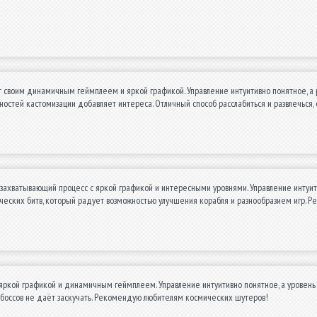
 своим динамичным геймплеем и яркой графикой. Управление интуитивно понятное, а р
ностей кастомизации добавляет интереса. Отличный способ расслабиться и развлечься,
захватывающий процесс с яркой графикой и интересными уровнями. Управление интуитив
еских битв, который радует возможностью улучшения корабля и разнообразием игр. 
яркой графикой и динамичным геймплеем. Управление интуитивно понятное, а уровень 
 боссов не даёт заскучать. Рекомендую любителям космических шутеров!