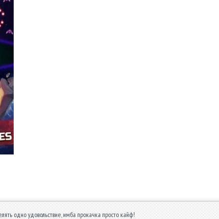
релять одно удовольствие, имба прокачка просто кайф!