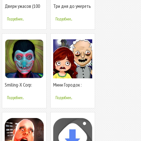
Двери ужасов (100
Три дня до умереть
дверей)
- Игра ужасов побег
Подробнее...
Подробнее...
Smiling-X Corp:
Мини Городок :
Побег из студии
Фильм ужасов
ужасов
бабуля дом
Подробнее...
Подробнее...