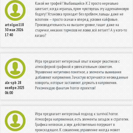
Какой же трофей! Улыбающийся-X 2 просто нереально
залетает, когда играешь, прям чувствуешь эту адреналиновую
бодягу! Установка проходит без проблем, пальцы даже не
вспотели — просто скачал и вперед, условия кайфовые.
Производительность на высшем уровне, тащит даже на
artolgas118
30 мая 2026
старичке, никаких тормозов не ловил, всё летает! А у кого-то
17:40
лагало?
Игра предлагает интересный опыт в жанре ужастиков с
атмосферной графикой и увлекательным сюжетом.
Управление интуитивно понятное, а элементы выживания
добавляют напряжения. Зачастую встречаются неожиданные
повороты, которые заставляют держать в напряжении.
alx-spb
28
ноября 2025
Рекомендую фанатам horror-проектов!
06:00
Игра предлагает интересный подход к survival horror.
Атмосфера напряженная, есть элементы загадок и стратегии.
Графика неплохая, а звук действительно погружает в
происходящее. К сожалению, управление иногда может