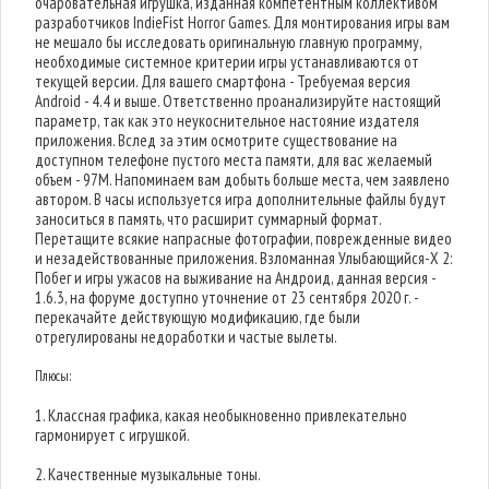
очаровательная игрушка, изданная компетентным коллективом
разработчиков IndieFist Horror Games. Для монтирования игры вам
не мешало бы исследовать оригинальную главную программу,
необходимые системное критерии игры устанавливаются от
текущей версии. Для вашего смартфона - Требуемая версия
Android - 4.4 и выше. Ответственно проанализируйте настоящий
параметр, так как это неукоснительное настояние издателя
приложения. Вслед за этим осмотрите существование на
доступном телефоне пустого места памяти, для вас желаемый
объем - 97M. Напоминаем вам добыть больше места, чем заявлено
автором. В часы используется игра дополнительные файлы будут
заноситься в память, что расширит суммарный формат.
Перетащите всякие напрасные фотографии, поврежденные видео
и незадействованные приложения. Взломанная Улыбающийся-X 2:
Побег и игры ужасов на выживание на Андроид, данная версия -
1.6.3, на форуме доступно уточнение от 23 сентября 2020 г. -
перекачайте действующую модификацию, где были
отрегулированы недоработки и частые вылеты.
Плюсы:
1. Классная графика, какая необыкновенно привлекательно
гармонирует с игрушкой.
2. Качественные музыкальные тоны.