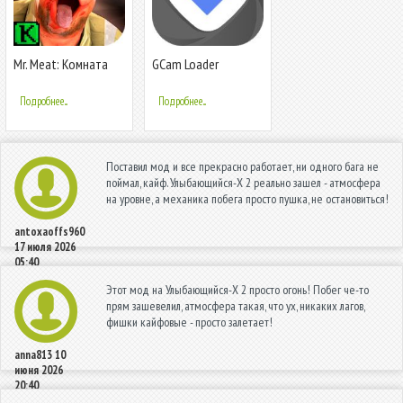
Mr. Meat: Комната
GCam Loader
ужасов Игра-
головоломка
Подробнее...
Подробнее...
Поставил мод и все прекрасно работает, ни одного бага не
поймал, кайф. Улыбающийся-X 2 реально зашел - атмосфера
на уровне, а механика побега просто пушка, не остановиться!
antoxaoffs960
17 июля 2026
05:40
Этот мод на Улыбающийся-X 2 просто огонь! Побег че-то
прям зашевелил, атмосфера такая, что ух, никаких лагов,
фишки кайфовые - просто залетает!
anna813
10
июня 2026
20:40