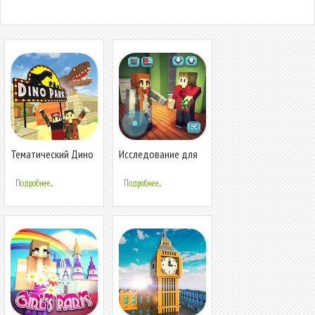
Тематический Дино
Исследование для
Парк Крафт: Парк
девочек: Крафт и
Динозавров
строительство
Подробнее...
Подробнее...