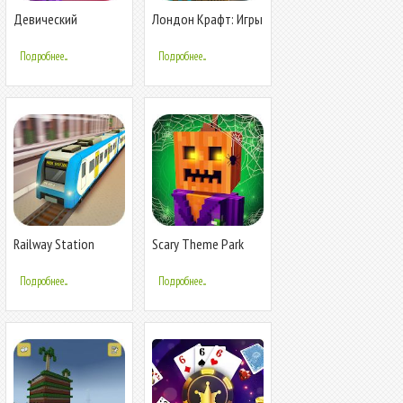
Девический
Лондон Крафт: Игры
Тематический Парк
в крафтинг и
Крафт:
строительство
Подробнее...
Подробнее...
Строительство
Railway Station
Scary Theme Park
Крафт: Симулятор
Крафт:
поезда 2019
градостроительные
Подробнее...
Подробнее...