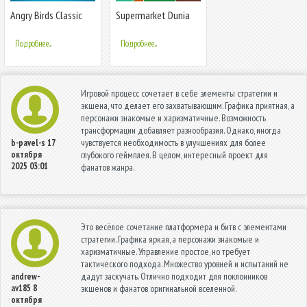
Angry Birds Classic
Supermarket Dunia
Secil
Подробнее...
Подробнее...
Игровой процесс сочетает в себе элементы стратегии и
экшена, что делает его захватывающим. Графика приятная, а
персонажи знакомые и харизматичные. Возможность
трансформации добавляет разнообразия. Однако, иногда
чувствуется необходимость в улучшениях для более
b-pavel-s
17
октября
глубокого геймплея. В целом, интересный проект для
2025 03:01
фанатов жанра.
Это весёлое сочетание платформера и битв с элементами
стратегии. Графика яркая, а персонажи знакомые и
харизматичные. Управление простое, но требует
тактического подхода. Множество уровней и испытаний не
дадут заскучать. Отлично подходит для поклонников
andrew-
av185
8
экшенов и фанатов оригинальной вселенной.
октября