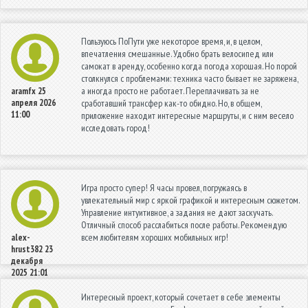
Пользуюсь ПоПути уже некоторое время, и, в целом,
впечатления смешанные. Удобно брать велосипед или
самокат в аренду, особенно когда погода хорошая. Но порой
столкнулся с проблемами: техника часто бывает не заряжена,
а иногда просто не работает. Переплачивать за не
aramfx
25
апреля 2026
сработавший трансфер как-то обидно. Но, в общем,
11:00
приложение находит интересные маршруты, и с ним весело
исследовать город!
Игра просто супер! Я часы провел, погружаясь в
увлекательный мир с яркой графикой и интересным сюжетом.
Управление интуитивное, а задания не дают заскучать.
Отличный способ расслабиться после работы. Рекомендую
всем любителям хороших мобильных игр!
alex-
hrust382
23
декабря
2025 21:01
Интересный проект, который сочетает в себе элементы