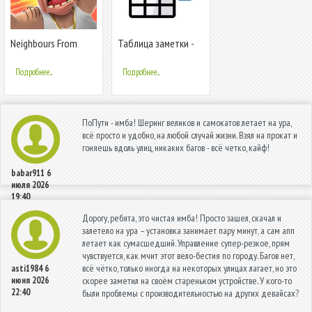
Neighbours From
Таблица заметки -
Hell: Season 1
Мобильная
карманная база
Подробнее...
Подробнее...
данных
ПоПути - имба! Шеринг великов и самокатов летает на ура,
всё просто и удобно, на любой случай жизни. Взял на прокат и
гоняешь вдоль улиц, никаких багов - всё четко, кайф!
babar911
6
июля 2026
19:40
Дорогу, ребята, это чистая имба! Просто зашел, скачал и
залетело на ура – установка занимает пару минут, а сам апп
летает как сумасшедший. Управление супер-резкое, прям
чувствуется, как мчит этот вело-бестия по городу. Багов нет,
всё чётко, только иногда на некоторых улицах лагает, но это
asti1984
6
июня 2026
скорее заметил на своём стареньком устройстве. У кого-то
22:40
были проблемы с производительностью на других девайсах?