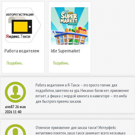
Работа водителем
Idle Supermarket
Яндекс Такси в
Tycoon - Shop
Таксометре PRO и
Подробнее...
Подробнее...
Работа водителем в Я-Такси – это просто топчик для
подработки, залетело на ура. Никаких багов нет, приложение
летает, а фишка с мордой клиента в навигаторе – это имба
для быстрого приема заказов.
arm87
26 мая
2026 11:40
Отличное приложение для заказа такси! Интерфейс
интуитивно понятен, заказ такси занимает всего несколько