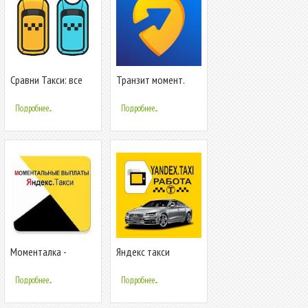
Сравни Такси: все
Транзит момент.
цены такси
Работа водителем
на личном авто
Подробнее...
Подробнее...
Моменталка -
Яндекс такси
работа водителем
водитель
Я. Такси в Таксометр
регистрация онлайн
Подробнее...
Подробнее...