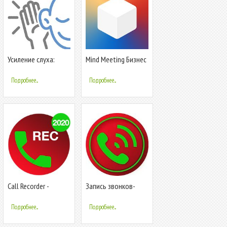
Усиление слуха:
Mind Meeting Бизнес
улучшенный
микрофон и запись
Подробнее...
Подробнее...
Call Recorder -
Запись звонков-
Автоматическая
Автоматич
запись звонков
ЗаписьТелефонных
Подробнее...
Подробнее...
звонков