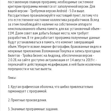
поставленную главную программу, необходимые системное
критерии программы меняются от заполученной версии. Для
вашей версии - Требуемая версия Android - 5.0 и выше.
Рассудительно проанализируйте настоящий пункт, потому что
это естественное настояние коллектива разработчиков. Вслед
за этим понаблюдайте наличие на собственном аппарате
неиспользованного объема памяти, для вас установочный объем -
11M. Даем совет вам добыть больше места, чем требует
разработчик. В те дни работает программа полученные данные
будут устанавливаться в память, что изменит завершающий
объем. Уберите всякие лишние фотографии, бракованные видео и
ненужные приложения. Взломанная Покупка и запись проездных
билетов - Тройка Бизнес на Андроид, обеспеченная версия -
2.0.28, на сайте доступно актуализация от 14 августа 2019 г. -
перекачайте действующую модификацию, в ней были исключены
погрешности и частые вылеты.
Плюсы:
1. Крутая графическая оболочка, что шибко привлекательно
гармонирует с программой.
2. Приятные произведения.
3. Значимые программные задания.