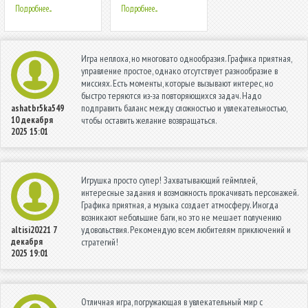
клиентская база
Подробнее...
Подробнее...
Игра неплоха, но многовато однообразия. Графика приятная,
управление простое, однако отсутствует разнообразие в
миссиях. Есть моменты, которые вызывают интерес, но
быстро теряются из-за повторяющихся задач. Надо
подправить баланс между сложностью и увлекательностью,
ashatbr5ka549
10 декабря
чтобы оставить желание возвращаться.
2025 15:01
Игрушка просто супер! Захватывающий геймплей,
интересные задания и возможность прокачивать персонажей.
Графика приятная, а музыка создает атмосферу. Иногда
возникают небольшие баги, но это не мешает получению
удовольствия. Рекомендую всем любителям приключений и
altisi20221
7
декабря
стратегий!
2025 19:01
Отличная игра, погружающая в увлекательный мир с