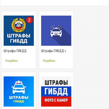
Штрафы ГИБДД
Штрафы ГИБДД с
официальные -
фото: проверка
оплата штрафов
онлайн - Твоя
Подробнее...
Подробнее...
онлайн
ГИБДД