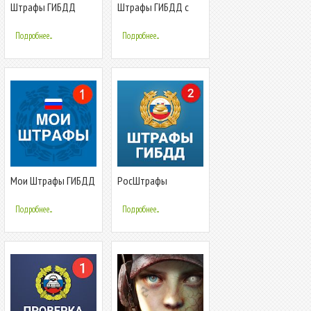
Штрафы ГИБДД
Штрафы ГИБДД с
официальные с
фотографией —
фото: проверка и
проверка и оплата
Подробнее...
Подробнее...
оплата
Мои Штрафы ГИБДД
РосШтрафы
официальные:
Штрафы ГИБДД с
проверка и оплата
фотографией
Подробнее...
Подробнее...
оплата онлайн