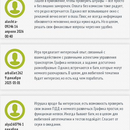
Зашел в приложение, чтобы проверить штрафы — все просто
и без лишних заморочек. Оплата без комиссии тоже радует,
что редко встречается. Однако вот всплывающее окно с
рекламой вечно лезет в глаза. Плюс, не всегда информация
обновляется мгновенно, иногда нужно ждать. Но в целом,
alushta-
09246
16
решать свои финансовые вопросы через них удобно.
апреля 2026
00:40
Игра предлагает интересный опыт, связанный с
взаимодействием с различными аспектами управления
транспортом. Графика неплохая, а задания достаточно
разнообразные. Однако, встречаются и баги, которые могут
немного разочаровать. В целом, для любителей тематики
arballet262
9 декабря
будет интересно, но есть над чем поработать.
2025 03:01
Игрушка вроде бы интересная, есть возможность проверить
свои знания ПДД и немного развлечься. Графика простая, но
функционал неплох. Иногда бывают баги, но в целом для
любителей автотематики и тестов подойдёт. Спасает от
скуки в ожидании.
alya160796
1
декабря