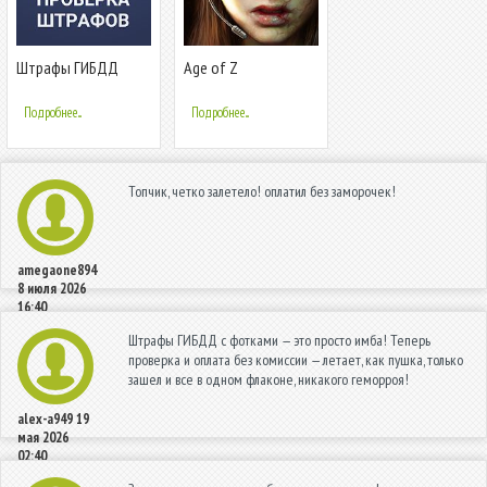
Штрафы ГИБДД
Age of Z
официальные:
проверка штрафов с
Подробнее...
Подробнее...
фото
Топчик, четко залетело! оплатил без заморочек!
amegaone894
8 июля 2026
16:40
Штрафы ГИБДД с фотками — это просто имба! Теперь
проверка и оплата без комиссии — летает, как пушка, только
зашел и все в одном флаконе, никакого геморроя!
alex-a949
19
мая 2026
02:40