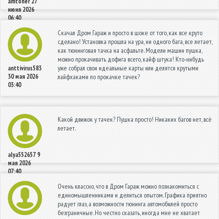
amtoner
27
июня 2026
06:40
Скачал Дром Гараж и просто в шоке от того, как все круто
сделано! Установка прошла на ура, ни одного бага, все летает,
как тюнинговая тачка на асфальте. Модели машин пушка,
можно прокачивать дофига всего, кайф штука! Кто-нибудь
уже собрал свои идеальные карты или делятся крутыми
anttivirus583
30 мая 2026
лайфхаками по прокачке тачек?
03:40
Какой движок у тачек? Пушка просто! Никаких багов нет, всё
летает.
alya552657
9
мая 2026
07:40
Очень классно, что в Дром Гараж можно познакомиться с
единомышленниками и делиться опытом. Графика приятно
радует глаз, а возможности тюнинга автомобилей просто
безграничные. Но честно сказать, иногда мне не хватает