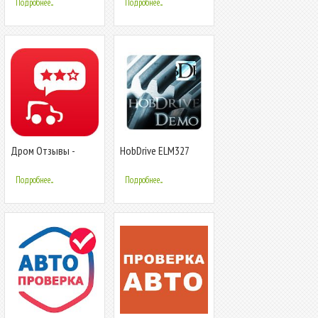
Подробнее...
Подробнее...
скутеров
Дром Отзывы -
HobDrive ELM327
отзывы
OBD2 Авто
автовладельцев об
БортКомп и
Подробнее...
Подробнее...
авто
Диагностика