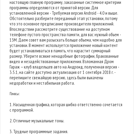
настоящую главную программу, заказанные системное критерии
программы определяются от принятой версии. Для
установленной версии - Требуемая версия Android - 4.0 и выше.
Обстоятельно разберите переданный этап установки, потому
что это основное предписание производителя приложений.
Впоследствии рассмотрите существование на доступном
телефоне пустого пространства памяти, для вас нужный объем -
13M. Даем совет вам разыскать больше объема, чем надобно для
установки. В момент используется приложение новый контент
будет устанавливаться в память, что нарастит суммарный
размер. Уберите всякие ненадобные фотографии, бракованные
видео и незадействованные приложения. Взломанная Дром
Гараж — клуб владельцев авто на Андроид, полученная версия -
3.5.1, на сайте доступно актуализация от 1 сентября 2018 г. -
перепишите свежайшую версию, здесь были выкачены
недоработки и нестабильная работа.
Плюсы:
1. Насыщенная графика, которая шибко ответственно сочетается
с программой.
2. Отличные музыкальные тоны.
3. Трудные программные задания.