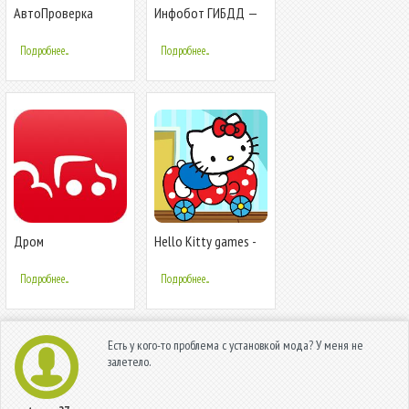
АвтоПроверка
Инфобот ГИБДД —
проверка авто по
проверка авто по
гос номеру, вин коду
вин и госномеру
Подробнее...
Подробнее...
Дром
Hello Kitty games -
car game
Подробнее...
Подробнее...
Есть у кого-то проблема с установкой мода? У меня не
залетело.