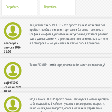
Driving Simulator
для девочек
Подробнее...
Подробнее...
Так, скачал такси PICKUP и это просто пушка! Установил без
проблем, вообще никаких тормозов и багов нет, все летает!
Графика кайфовая, управление интуитивное, кататься реально
одно удовольствие. Кто уже заценил, поделитесь, как вам оно
в долгосроке — не услышали ли какие баги в процессе?
anatolyd
5
августа 2026
11:00
Такси PICKUP – имба игра, просто кайф кататься по городу!
asj1993792
21 июня 2026
02:40
Мод с такси PICKUP просто огонь! Закинулся в него и чувствую
себя водилой наâ хайвее - увозить пассажиров на скорости,
кайф на каждом повороте, особая механика управления,