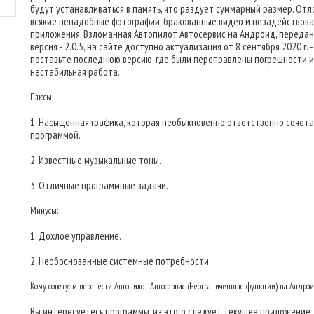
будут устанавливаться в память, что раздует суммарный размер. От
всякие ненадобные фотографии, бракованные видео и незадействов
приложения. Взломанная Автопилот Автосервис на Андроид, переда
версия - 2.0.5, на сайте доступно актуализация от 8 сентября 2020 г. -
поставьте последнюю версию, где были переправлены погрешности и
нестабильная работа.
Плюсы:
1. Насыщенная графика, которая необыкновенно ответственно сочета
программой.
2. Известные музыкальные тоны.
3. Отличные программные задачи.
Минусы:
1. Дохлое управление.
2. Необоснованные системные потребности.
Кому советуем перенести Автопилот Автосервис (Неограниченные функции) на Андро
Вы интересуетесь программы, из этого следует текущее приложение