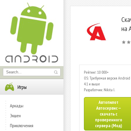
Ска
на 
Рейтинг: 10 000+
OS: Требуемая версия Android 
4.1 и выше
Игры
Разработчик: Nikita I.
Автопилот
Аркады
Автосервис —
скачать с
Экшен
проверенного
Приключения
сервера (Мод)