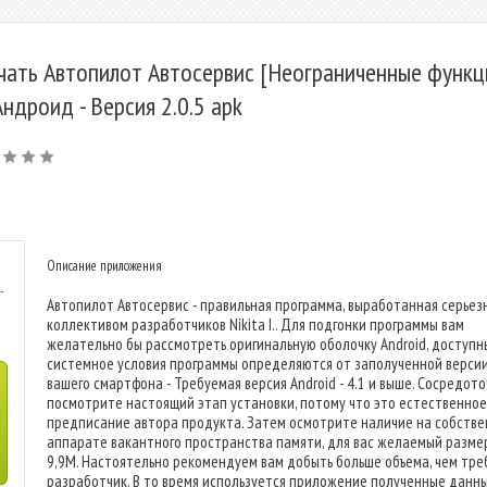
чать Автопилот Автосервис [Неограниченные функц
Андроид - Версия 2.0.5 apk
Описание приложения
-
Автопилот Автосервис - правильная программа, выработанная серье
коллективом разработчиков Nikita I.. Для подгонки программы вам
желательно бы рассмотреть оригинальную оболочку Android, доступн
системное условия программы определяются от заполученной версии
вашего смартфона - Требуемая версия Android - 4.1 и выше. Сосредот
посмотрите настоящий этап установки, потому что это естественное
предписание автора продукта. Затем осмотрите наличие на собств
аппарате вакантного пространства памяти, для вас желаемый размер
9,9M. Настоятельно рекомендуем вам добыть больше объема, чем тре
разработчик. В то время используется приложение полученные данн