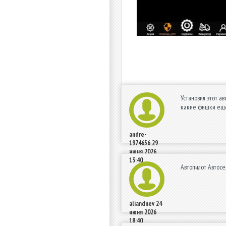
Установил этот ав
какие фишки еще
andre-
1974656
29
июня 2026
13:40
Автопилот Автосе
aliandnev
24
июня 2026
18:40