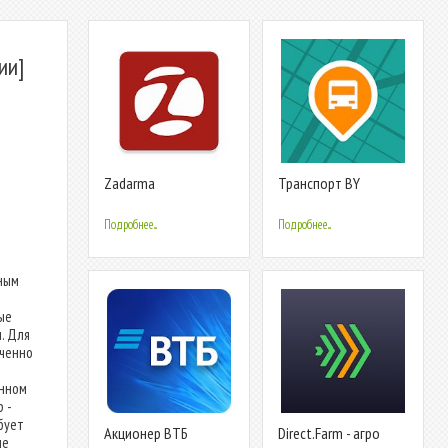
ии]
Zadarma
Транспорт BY
Подробнее...
Подробнее...
зным
ые
. Для
оченно
енном
 -
бует
Акционер ВТБ
Direct.Farm - агро
ые