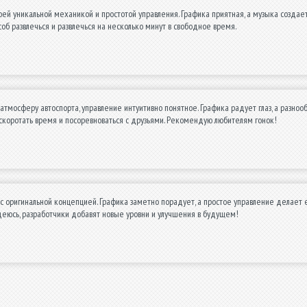
оей уникальной механикой и простотой управления. Графика приятная, а музыка создает
соб развлечься и развлечься на несколько минут в свободное время.
 атмосферу автоспорта, управление интуитивно понятное. Графика радует глаз, а разноо
скоротать время и посоревноваться с друзьями. Рекомендую любителям гонок!
с оригинальной концепцией. Графика заметно порадует, а простое управление делает 
деюсь, разработчики добавят новые уровни и улучшения в будущем!