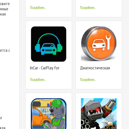
сообщество
ложите
Подробнее...
Подробнее...
анные
нная
ется с
InCar - CarPlay for
Диагностическая
Android
карта (техосмотр)
онлайн, КБМ
Подробнее...
Подробнее...
ид
 для