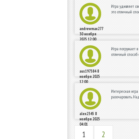
Игра удивляет св
это отличный спо
andrewmax277
30 ноября
2025 12:00
Игра погружает в
отличный способ 
aus197584
8
ноября 2025
12:00
Интересная игра 
разочаровать. На
alex2345
8
ноября 2025
04:01
1
2