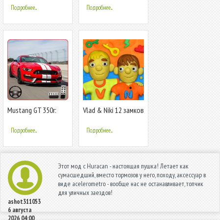
супер-дрифт и
Супер Современный
Подробнее...
Подробнее...
трюки
Автомобиль
Mustang GT 350r:
Vlad & Niki 12 замков
экстремальный
городской трюк
Подробнее...
Подробнее...
Этот мод с Huracan - настоящая пушка! Летает как
сумасшедший, вместо тормозов у него, походу, аксессуар в
виде acelerometro - вообще нас не останавливает, топчик
для уличных заездов!
ashot311053
6 августа
2026 04:00