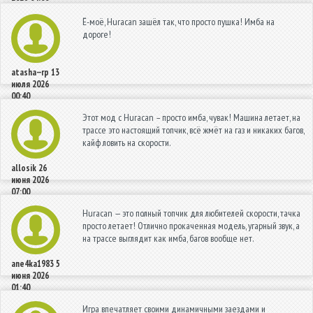
Ё-моё, Huracan зашёл так, что просто пушка! Имба на
дороге!
atasha--rp
13
июля 2026
00:40
Этот мод с Huracan – просто имба, чувак! Машина летает, на
трассе это настоящий топчик, всё жмёт на газ и никаких багов,
кайф ловить на скорости.
allosik
26
июня 2026
07:00
Huracan — это полный топчик для любителей скорости, тачка
просто летает! Отлично прокаченная модель, угарный звук, а
на трассе выглядит как имба, багов вообще нет.
ane4ka1983
5
июня 2026
01:40
Игра впечатляет своими динамичными заездами и