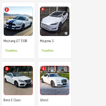
Mustang GT 350R
Модель S:
Extreme для
Экстремальный
бездорожья:
супер электрический
Подробнее...
Подробнее...
спортивный
Benz E Class:
Ghost:
экстремальный
Экстремальный