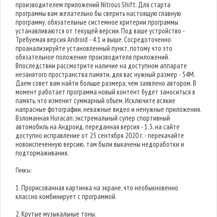
производителем приложений Nitrous Shift. Для старта
программы вам желательно бы сверить настоящую главную
программу, обязательные системное критерии программы
устанавливаются от текущей версии. Под ваше устройство -
Требуемая версия Android - 4.1 и выше. Сосредоточенно
проанализируйте установленный пункт, потому что это
обязательное положение производителя приложений.
Впоследствии рассмотрите наличие на доступном аппарате
незанятого пространства памяти, для вас нужный размер - 54M.
Даем совет вам найти больше размера, чем заявлено автором. В
момент работает программа новый контент будет заноситься в
память, что изменит суммарный объем. Исключите всякие
напрасные фотографии, неважные видео и ненужные приложения.
Взломанная Huracan: экстремальный супер спортивный
автомобиль на Андроид, переданная версия - 1.3, на сайте
доступно исправление от 25 сентября 2020 г. - перекачайте
новоиспеченную версию, там были выкачены недоработки и
подтормаживания.
Плюсы:
1. Прорисованная картинка на экране, что необыкновенно
классно комбинирует с программой.
2. Крутые музыкальные тоны.