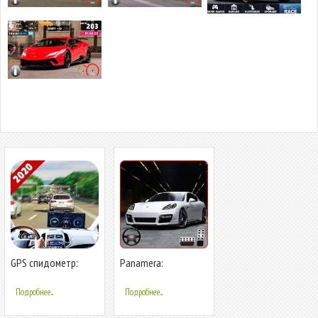
GPS спидометр:
Panamera:
автомобиль
экстремальный
приборная доска
городской трюк
Подробнее...
Подробнее...
OBD2
Drift