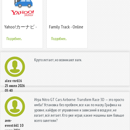
Yahoo!カーナビ -
Family Track - Online
ナビ、渋滞情報
Status : Usage &
も地図も自動更
Last Seen
Подробнее...
Подробнее...
新
Круто летает, но возникают лаги.
alex-rnr616
25 июля 2026
03:40
Игра Nitro GT Cars Airborne: Transform Race 3D — это просто
имба! Установка без проблем, все как по маслу. Графика на
уровне, кайфую от управления и зависаний в воздухе, не
лагает, всё летает. Кто уже играл, какие машины вам больше
всего залетели?
avm-
event661
10