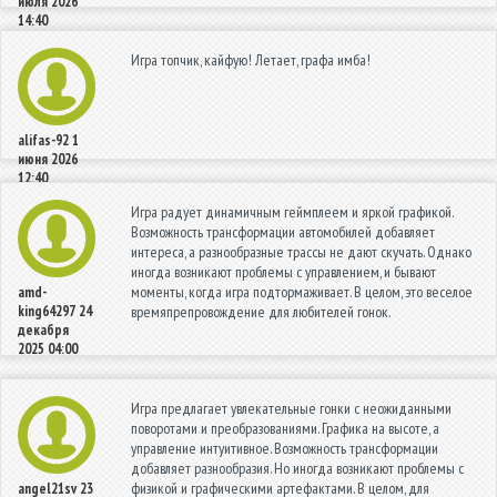
июля 2026
14:40
Игра топчик, кайфую! Летает, графа имба!
alifas-92
1
июня 2026
12:40
Игра радует динамичным геймплеем и яркой графикой.
Возможность трансформации автомобилей добавляет
интереса, а разнообразные трассы не дают скучать. Однако
иногда возникают проблемы с управлением, и бывают
моменты, когда игра подтормаживает. В целом, это веселое
amd-
king64297
24
времяпрепровождение для любителей гонок.
декабря
2025 04:00
Игра предлагает увлекательные гонки с неожиданными
поворотами и преобразованиями. Графика на высоте, а
управление интуитивное. Возможность трансформации
добавляет разнообразия. Но иногда возникают проблемы с
физикой и графическими артефактами. В целом, для
angel21sv
23