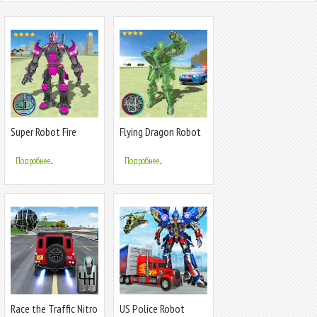
Super Robot Fire
Flying Dragon Robot
Truck Transform:
Transform Vice Town
Robot Games
Подробнее...
Подробнее...
Race the Traffic Nitro
US Police Robot