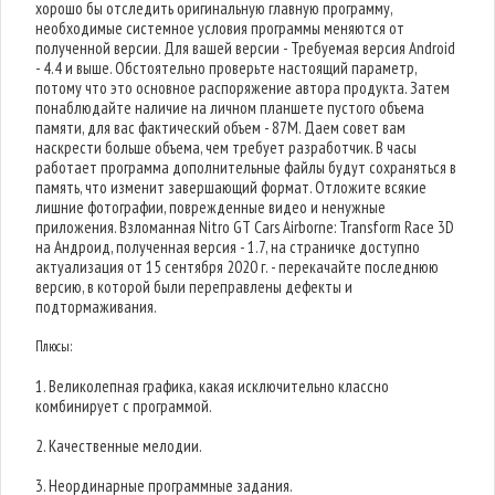
хорошо бы отследить оригинальную главную программу,
необходимые системное условия программы меняются от
полученной версии. Для вашей версии - Требуемая версия Android
- 4.4 и выше. Обстоятельно проверьте настоящий параметр,
потому что это основное распоряжение автора продукта. Затем
понаблюдайте наличие на личном планшете пустого объема
памяти, для вас фактический объем - 87M. Даем совет вам
наскрести больше объема, чем требует разработчик. В часы
работает программа дополнительные файлы будут сохраняться в
память, что изменит завершающий формат. Отложите всякие
лишние фотографии, поврежденные видео и ненужные
приложения. Взломанная Nitro GT Cars Airborne: Transform Race 3D
на Андроид, полученная версия - 1.7, на страничке доступно
актуализация от 15 сентября 2020 г. - перекачайте последнюю
версию, в которой были переправлены дефекты и
подтормаживания.
Плюсы:
1. Великолепная графика, какая исключительно классно
комбинирует с программой.
2. Качественные мелодии.
3. Неординарные программные задания.