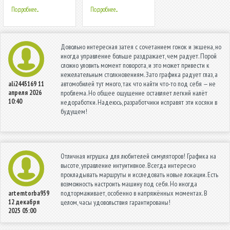
MotorData OBD
Подробнее...
Подробнее...
Довольно интересная затея с сочетанием гонок и экшена, но
иногда управление больше раздражает, чем радует. Порой
сложно уловить момент поворота, и это может привести к
нежелательным столкновениям. Зато графика радует глаз, а
автомобилей тут много, так что найти что-то под себя — не
ali2445169
11
апреля 2026
проблема. Но общее ощущение оставляет легкий налёт
10:40
недоработки. Надеюсь, разработчики исправят эти косяки в
будущем!
Отличная игрушка для любителей симуляторов! Графика на
высоте, управление интуитивное. Всегда интересно
прокладывать маршруты и исследовать новые локации. Есть
возможность настроить машину под себя. Но иногда
подтормаживает, особенно в напряжённых моментах. В
artemtorba959
12 декабря
целом, часы удовольствия гарантированы!
2025 05:00