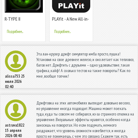
R-TYPE II
PLAYit - A New All-in-
One Video Player
Подробнее...
Подробнее...
Эта лан-крузер дрифт симулятор имба просто, пушка!
Установил на свое древнее железо, и оно летает как тепловоз,
багов нет. Дрифтить с друзьями – одно удовольствие, такая
графика, кайф! А сколько тестов на такие повороты? Как по
мне, вообще топчик!
alissa753
25
июля 2026
02:40
Дрифтовка на этих автомобилях выглядит довольно весело,
но управление иногда подводит. Машина может поехать
туда, куда ты совсем не собирался, из-за странного отклика на
управление. Визуальные эффекты нравятся, особенно когда
заносишь на поворотах. Но если подумать, немного
astrava1822
15 апреля
раздражает, что уровень сложности колеблется, и иногда
2026 08:40
просто не понимаешь, с чем это связано. Скажем так, есть