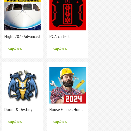
Flight 787 - Advanced
PC Architect
Advanced (PC building
simulator)
Подробнее...
Подробнее...
Doom & Destiny
House Flipper: Home
Advanced
Design
Подробнее...
Подробнее...