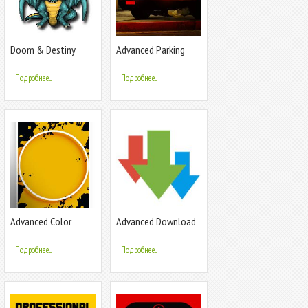
Doom & Destiny
Advanced Parking
Advanced Lite
Tofas Car Sim
Подробнее...
Подробнее...
Advanced Color
Advanced Download
Shooter
Manager & Torrent
downloader
Подробнее...
Подробнее...