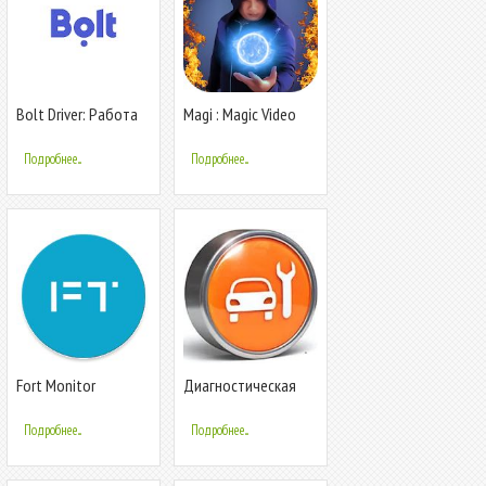
Bolt Driver: Работа
Magi : Magic Video
за рулем
Editor
Подробнее...
Подробнее...
Fort Monitor
Диагностическая
карта (техосмотр)
онлайн, КБМ
Подробнее...
Подробнее...