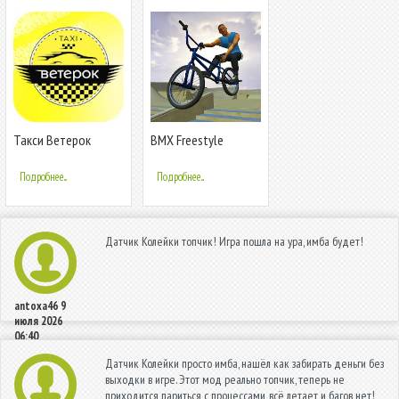
Такси Ветерок
BMX Freestyle
Extreme 3D
Подробнее...
Подробнее...
Датчик Колейки топчик! Игра пошла на ура, имба будет!
antoxa46
9
июля 2026
06:40
Датчик Колейки просто имба, нашёл как забирать деньги без
выходки в игре. Этот мод реально топчик, теперь не
приходится париться с процессами, всё летает и багов нет!