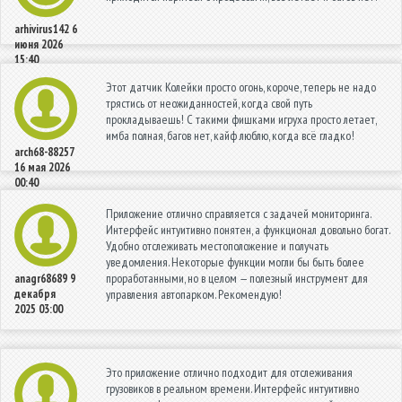
arhivirus142
6
июня 2026
15:40
Этот датчик Колейки просто огонь, короче, теперь не надо
трястись от неожиданностей, когда свой путь
прокладываешь! С такими фишками игруха просто летает,
имба полная, багов нет, кайф люблю, когда всё гладко!
arch68-88257
16 мая 2026
00:40
Приложение отлично справляется с задачей мониторинга.
Интерфейс интуитивно понятен, а функционал довольно богат.
Удобно отслеживать местоположение и получать
уведомления. Некоторые функции могли бы быть более
проработанными, но в целом — полезный инструмент для
anagr68689
9
декабря
управления автопарком. Рекомендую!
2025 03:00
Это приложение отлично подходит для отслеживания
грузовиков в реальном времени. Интерфейс интуитивно