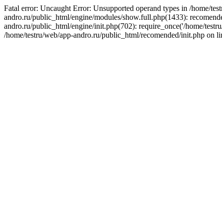
Fatal error: Uncaught Error: Unsupported operand types in /home/tes
andro.ru/public_html/engine/modules/show.full.php(1433): recomended
andro.ru/public_html/engine/init.php(702): require_once('/home/testr
/home/testru/web/app-andro.ru/public_html/recomended/init.php on li