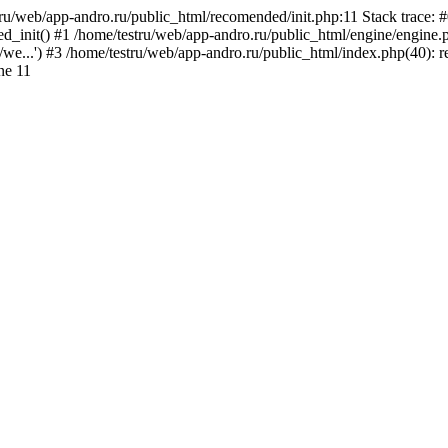
tru/web/app-andro.ru/public_html/recomended/init.php:11 Stack trace: 
_init() #1 /home/testru/web/app-andro.ru/public_html/engine/engine.ph
u/we...') #3 /home/testru/web/app-andro.ru/public_html/index.php(40): r
ne 11