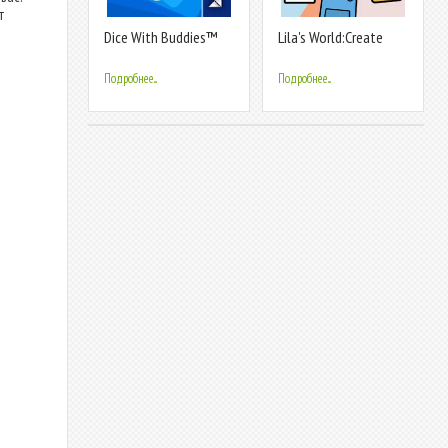
т
Dice With Buddies™
Lila's World:Create
Free - The Fun Social
Play Learn
Dice Game
Подробнее...
Подробнее...