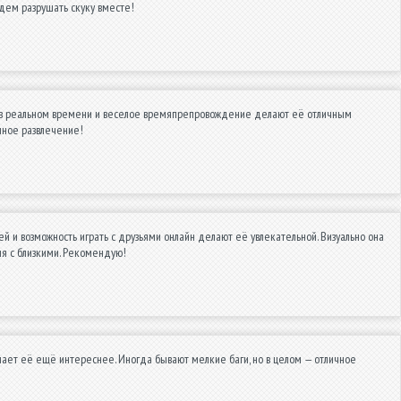
удем разрушать скуку вместе!
ть в реальном времени и веселое времяпрепровождение делают её отличным
чное развлечение!
й и возможность играть с друзьями онлайн делают её увлекательной. Визуально она
мя с близкими. Рекомендую!
елает её ещё интереснее. Иногда бывают мелкие баги, но в целом — отличное