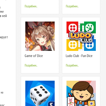
Online
Online Gold Star
Подробнее...
Подробнее...
я
уме
в ней
нирует
Game of Dice
Ludo Club - Fun Dice
Game
Подробнее...
Подробнее...
 на
вас.