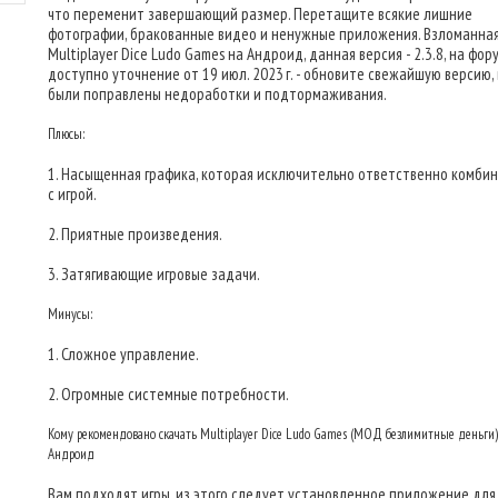
что переменит завершающий размер. Перетащите всякие лишние
фотографии, бракованные видео и ненужные приложения. Взломанна
Multiplayer Dice Ludo Games на Андроид, данная версия - 2.3.8, на фор
доступно уточнение от 19 июл. 2023 г. - обновите свежайшую версию, 
были поправлены недоработки и подтормаживания.
Плюсы:
1. Насыщенная графика, которая исключительно ответственно комби
с игрой.
2. Приятные произведения.
3. Затягивающие игровые задачи.
Минусы:
1. Сложное управление.
2. Огромные системные потребности.
Кому рекомендовано скачать Multiplayer Dice Ludo Games (МОД безлимитные деньги)
Андроид
Вам подходят игры, из этого следует установленное приложение для 