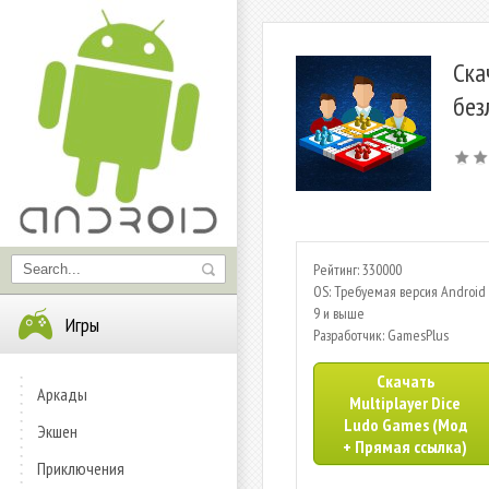
Ска
без
Рейтинг: 330000
OS: Требуемая версия Android 
9 и выше
Игры
Разработчик: GamesPlus
Скачать
Аркады
Multiplayer Dice
Ludo Games (Мод
Экшен
+ Прямая ссылка)
Приключения