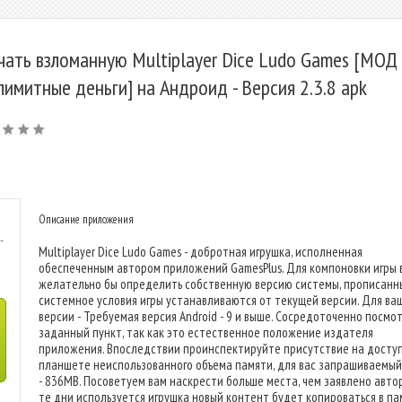
чать взломанную Multiplayer Dice Ludo Games [МОД
лимитные деньги] на Андроид - Версия 2.3.8 apk
Описание приложения
-
Multiplayer Dice Ludo Games - добротная игрушка, исполненная
обеспеченным автором приложений GamesPlus. Для компоновки игры 
желательно бы определить собственную версию системы, прописанн
системное условия игры устанавливаются от текущей версии. Для ва
версии - Требуемая версия Android - 9 и выше. Сосредоточенно посмо
заданный пункт, так как это естественное положение издателя
приложения. Впоследствии проинспектируйте присутствие на досту
планшете неиспользованного объема памяти, для вас запрашиваемый
- 836MB. Посоветуем вам наскрести больше места, чем заявлено автор
те дни используется игрушка новый контент будет копироваться в па