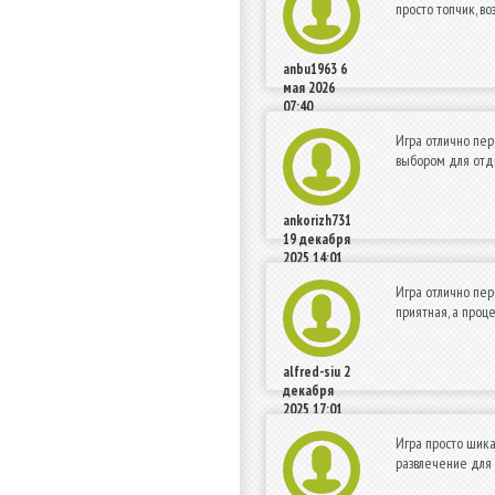
просто топчик, в
anbu1963
6
мая 2026
07:40
Игра отлично пе
выбором для отд
ankorizh731
19 декабря
2025 14:01
Игра отлично пер
приятная, а проц
alfred-siu
2
декабря
2025 17:01
Игра просто шика
развлечение для