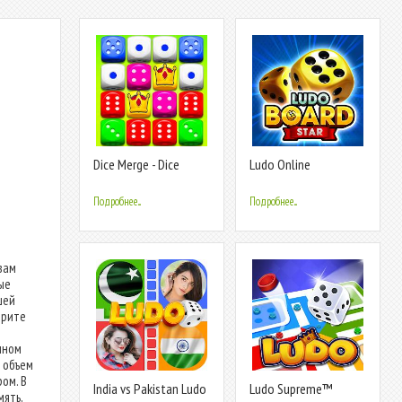
Dice Merge - Dice
Ludo Online
Puzzle Game
Multiplayer Game
Подробнее...
Подробнее...
вам
ые
шей
трите
пном
 объем
ом. В
India vs Pakistan Ludo
Ludo Supreme™
мять,