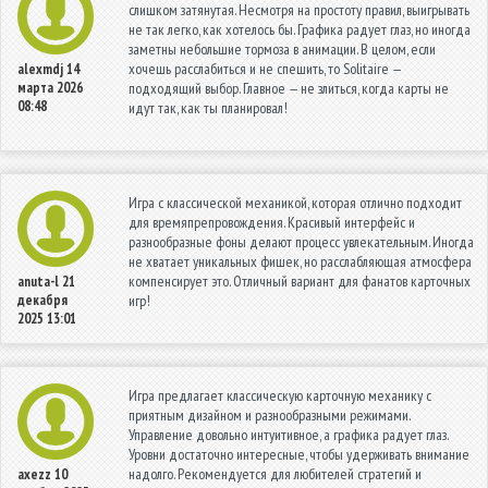
слишком затянутая. Несмотря на простоту правил, выигрывать
не так легко, как хотелось бы. Графика радует глаз, но иногда
заметны небольшие тормоза в анимации. В целом, если
хочешь расслабиться и не спешить, то Solitaire —
alexmdj
14
марта 2026
подходящий выбор. Главное — не злиться, когда карты не
08:48
идут так, как ты планировал!
Игра с классической механикой, которая отлично подходит
для времяпрепровождения. Красивый интерфейс и
разнообразные фоны делают процесс увлекательным. Иногда
не хватает уникальных фишек, но расслабляющая атмосфера
компенсирует это. Отличный вариант для фанатов карточных
anuta-l
21
декабря
игр!
2025 13:01
Игра предлагает классическую карточную механику с
приятным дизайном и разнообразными режимами.
Управление довольно интуитивное, а графика радует глаз.
Уровни достаточно интересные, чтобы удерживать внимание
надолго. Рекомендуется для любителей стратегий и
axezz
10