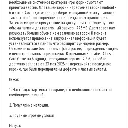
необходимые системное критерии игры формируются от
принятой версии. Для вашей версии - Требуемая версия Android -
6 и выше. Сосредоточенно разберите заданный этап установки,
так как это безоговорочное правило издателя приложения.
Затем осмотрите присутствие на доступном телефоне пустого
объема памяти, для вас нужный размер - 775MB. Даем совет вам
разыскать больше объема, чем заявлено автором. В момент
используется приложение загруженная информация будет
устанавливаться в память, что расширит суммарный размер.
Отложите всякие бесполезные фотографии, поврежденные видео
и невостребованные приложения. Взломанная Solitaire - Classic
Card Game на Андроид, переданная версия - 2.8.6, на сайте
доступно заплата от 23 мая 2023 г. - перекачайте последнюю
версию, где были переправлены дефекты и частые вылеты.
Плюсы:
1. Настоящая картинка на экране, что необыкновенно классно
комбинирует с игрой.
2. Популярные мелодии.
3. Трудные игровые условия.
Минусы: