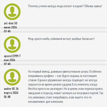
Почему у меня иногда мода лагает в каром? Обнова нужна!
art-drm
30
июня 2026
02:40
Мод просто имба, геймплей летает, вообще багов нет!
apass13999
7
мая 2026
07:40
На первый взгляд, довольно увлекательная штука. Особенно
понравилась графика — как будто сидишь за настоящим
столом. Однако управление иногда подводит: не всегда
слушается во время резких ударов. Есть моменты, когда
Nechto просто не реагирует. Но в целом, если перенастроить
andre-01
26
марта 2026
ожидания и подход, может затянуть на несколько партий. Так
01:48
что, возможно, стоит попробовать, если ищете что-то
ненавязчивое для компании.