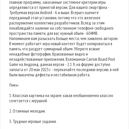
главную программу, заказанные системное критерии игры
определяются от принятой версии. Для вашего смартфона -
Требуемая версия Android - 6 и выше. Всерьез оцените
переданный этап установки, потому что это железное
распоряжение коллектива разработчиков. Вслед за этим
понаблюдайте наличие на собственном телефоне свободного
пространства памяти, для вас нужный объем - 604MB.
Напоминаем вам разыскать больше места, чем заявлено автором.
В момент работает игра новый контент будет копироваться в
память, что раздует суммарный объем. Уберите всякие
ненадобные фотографии, бракованные видео и
незадействованные приложения. Взломанная Carrom Board Pool
Game на Андроид, данная версия - 2.1.9, на форуме доступно
заплата от 20 мая 2023 г. - перекачайте последнюю версию, в ней
были выкачены дефекты и нестабильная работа.
Плюсы:
1. Классная картинка на экране, какая необыкновенно классно
сочетается с игрушкой.
2. Отличные мелодии.
3. Трудные игровые задания.