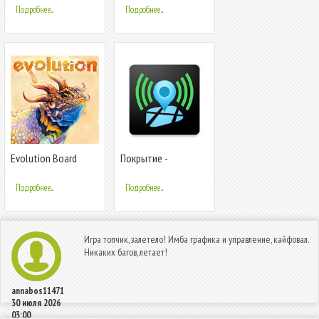
Game
Подробнее...
Подробнее...
Evolution Board
Покрытие -
Game
проверка сигналов
сети и Wi-Fi сети
Подробнее...
Подробнее...
Игра топчик, залетело! Имба графика и управление, кайфовал.
Никаких багов, летает!
annabos11471
30 июля 2026
03:00