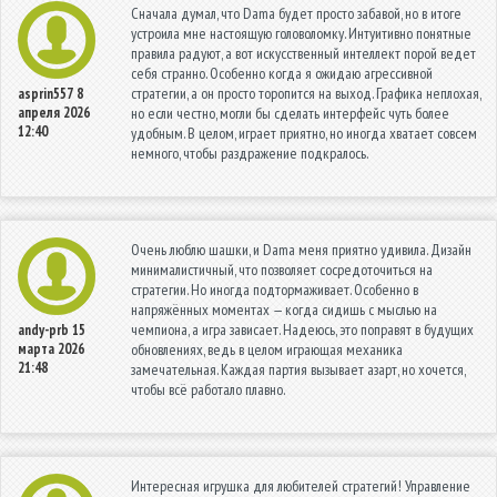
Сначала думал, что Dama будет просто забавой, но в итоге
устроила мне настоящую головоломку. Интуитивно понятные
правила радуют, а вот искусственный интеллект порой ведет
себя странно. Особенно когда я ожидаю агрессивной
стратегии, а он просто торопится на выход. Графика неплохая,
asprin557
8
апреля 2026
но если честно, могли бы сделать интерфейс чуть более
12:40
удобным. В целом, играет приятно, но иногда хватает совсем
немного, чтобы раздражение подкралось.
Очень люблю шашки, и Dama меня приятно удивила. Дизайн
минималистичный, что позволяет сосредоточиться на
стратегии. Но иногда подтормаживает. Особенно в
напряжённых моментах — когда сидишь с мыслью на
чемпиона, а игра зависает. Надеюсь, это поправят в будущих
andy-prb
15
марта 2026
обновлениях, ведь в целом играющая механика
21:48
замечательная. Каждая партия вызывает азарт, но хочется,
чтобы всё работало плавно.
Интересная игрушка для любителей стратегий! Управление