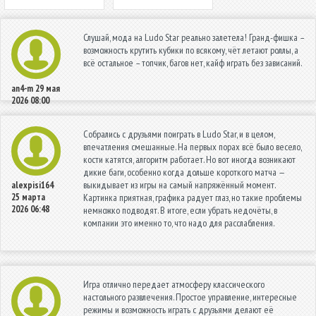
Слушай, мода на Ludo Star реально залетела! Гранд-фишка –
возможность крутить кубики по всякому, чёт летают роллы, а
всё остальное – топчик, багов нет, кайф играть без зависаний.
an4-m
29 мая
2026 08:00
Собрались с друзьями поиграть в Ludo Star, и в целом,
впечатления смешанные. На первых порах всё было весело,
кости катятся, алгоритм работает. Но вот иногда возникают
дикие баги, особенно когда дольше короткого матча —
выкидывает из игры на самый напряжённый момент.
alexpisi164
25 марта
Картинка приятная, графика радует глаз, но такие проблемы
2026 06:48
немножко подводят. В итоге, если убрать недочёты, в
компании это именно то, что надо для расслабления.
Игра отлично передает атмосферу классического
настольного развлечения. Простое управление, интересные
режимы и возможность играть с друзьями делают её