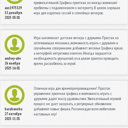
привлекательной. Графика приятная, но иногда возникают
проблемы с подключением к интернету. В целом, хорошая
aus1975329
13 декабря
игра для коротких сессий и семейных вечеров.
2025 03:01
Игра напоминает детские вечера с друзьями. Простая, но
затягивающая механика, возможность играть с друзьями и
случайными соперниками добавляет веселья. Графика яркая,
а интерфейс интуитивно понятен. Иногда ощущается
необходимость улучшений, но в целом приятно проводить
andrey-abv
26 ноября
время, расслабляясь за игрой.
2025 16:01
Отличная игра для времяпрепровождения! Простое
управление, приятная графика и возможность играть с
друзьями дарят массу удовольствия. Увлекательный игровой
процесс не дает заскучать, а регулярные обновления
добавляют новые фишки. Рекомендую всем любителям
barabanoba
27 октября
настольных игр!
2025 11:01