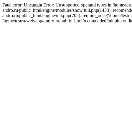
Fatal error: Uncaught Error: Unsupported operand types in /home/tes
andro.ru/public_html/engine/modules/show.full.php(1433): recomended
andro.ru/public_html/engine/init.php(702): require_once('/home/testr
/home/testru/web/app-andro.ru/public_html/recomended/init.php on li