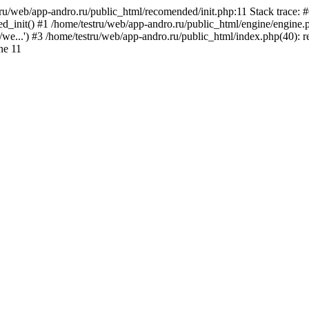
tru/web/app-andro.ru/public_html/recomended/init.php:11 Stack trace: 
_init() #1 /home/testru/web/app-andro.ru/public_html/engine/engine.ph
u/we...') #3 /home/testru/web/app-andro.ru/public_html/index.php(40): r
ne 11