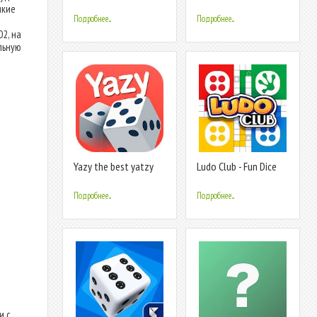
Dice Royale Game
якие
Подробнее...
Подробнее...
2, на
льную
Yazy the best yatzy
Ludo Club - Fun Dice
dice game
Game
Подробнее...
Подробнее...
и с