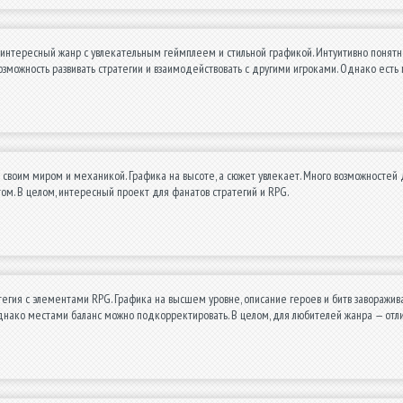
 интересный жанр с увлекательным геймплеем и стильной графикой. Интуитивно понят
озможность развивать стратегии и взаимодействовать с другими игроками. Однако ест
 своим миром и механикой. Графика на высоте, а сюжет увлекает. Много возможностей 
ом. В целом, интересный проект для фанатов стратегий и RPG.
егия с элементами RPG. Графика на высшем уровне, описание героев и битв заворажива
днако местами баланс можно подкорректировать. В целом, для любителей жанра — отл