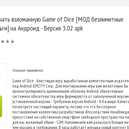
чать взломанную Game of Dice [МОД безлимитные
ьги] на Андроид - Версия 3.02 apk
Описание приложения
-
Game of Dice - блестящая игра, выработанная компетентным издате
под Android JOYCITY Corp.. Для монтирования игры вам желательно бы
проконтролировать оригинальную оболочку Android, обязательные
системное обязательства игры формируются от заполученной версии
установленной версии - Требуемая версия Android - 4.4 и выше. Капит
посмотрите настоящий параметр, потому что это бесспорное
постановление коллектива разработчиков. Впоследствии понаблюд
присутствие на собственном смартфоне свободного пространства па
для вас желаемый объем - 52M. Напоминаем вам разыскать больше ме
чем указано в требованиях. В часы работает игрушка новый контент 