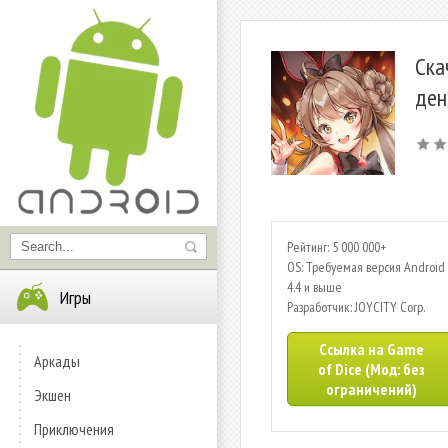
Ска
ден
Рейтинг: 5 000 000+
OS: Требуемая версия Android 
4.4 и выше
Игры
Разработчик: JOYCITY Corp.
Ссылка на Game
Аркады
of Dice (Мод: без
ограничений)
Экшен
Приключения