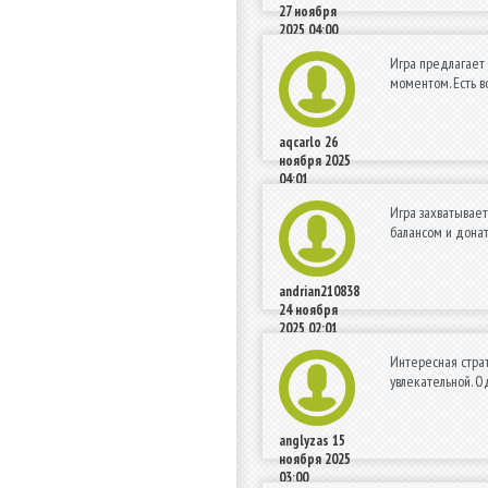
27 ноября
2025 04:00
Игра предлагает
моментом. Есть в
aqcarlo
26
ноября 2025
04:01
Игра захватывает
балансом и донат
andrian210838
24 ноября
2025 02:01
Интересная страт
увлекательной. О
anglyzas
15
ноября 2025
03:00