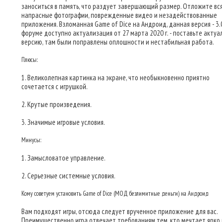
заноситься в память, что раздует завершающий размер. Отложите вс
напрасные фотографии, поврежденные видео и незадействованные
приложения. Взломанная Game of Dice на Андроид, данная версия - 3.0
форуме доступно актуализация от 27 марта 2020 г. - поставьте актуа
версию, там были поправлены оплошности и нестабильная работа.
Плюсы:
1. Великолепная картинка на экране, что необыкновенно приятно
сочетается с игрушкой.
2. Крутые произведения.
3. Значимые игровые условия.
Минусы:
1. Замысловатое управление.
2. Серьезные системные условия.
Кому советуем установить Game of Dice (МОД безлимитные деньги) на Андроид
Вам подходят игры, отсюда следует врученное приложение для вас.
Преимущественно игра отвечает требованиям тем, кто мечтает ярко 