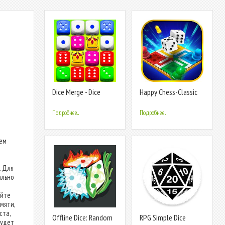
Dice Merge - Dice
Happy Chess-Classic
Puzzle Game
Dice Game
Подробнее...
Подробнее...
лем
. Для
ально
айте
мяти,
ста,
Offline Dice: Random
RPG Simple Dice
будет