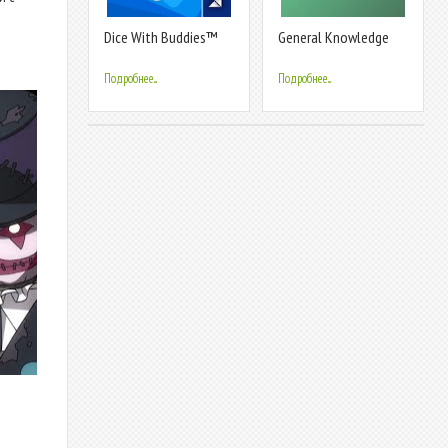
Dice With Buddies™
General Knowledge
Free - The Fun Social
Quiz
Dice Game
Подробнее...
Подробнее...