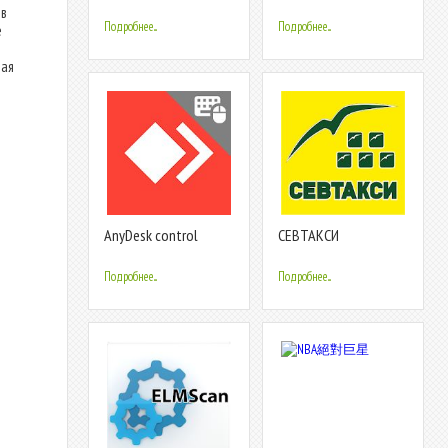
шифрованная
 в
электронная почта
Подробнее...
Подробнее...
е
ная
AnyDesk control
СЕВТАКСИ
plugin (ad1)
Подробнее...
Подробнее...