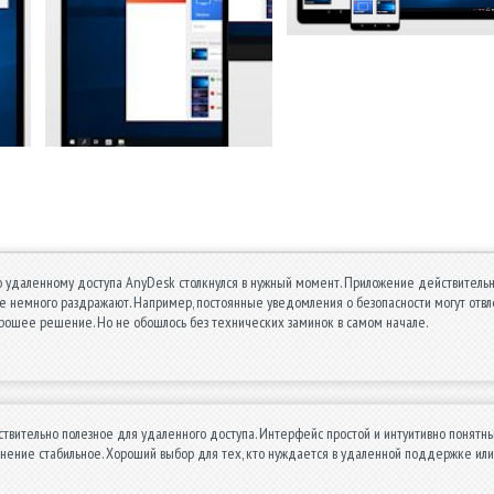
 удаленному доступа AnyDesk столкнулся в нужный момент. Приложение действительно 
 немного раздражают. Например, постоянные уведомления о безопасности могут отвлека
рошее решение. Но не обошлось без технических заминок в самом начале.
вительно полезное для удаленного доступа. Интерфейс простой и интуитивно понятны
нение стабильное. Хороший выбор для тех, кто нуждается в удаленной поддержке или