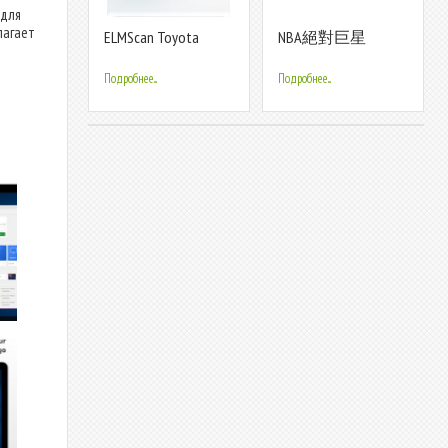
 для
лагает
ELMScan Toyota
NBA絕對巨星
(Демо версия)
Подробнее...
Подробнее...