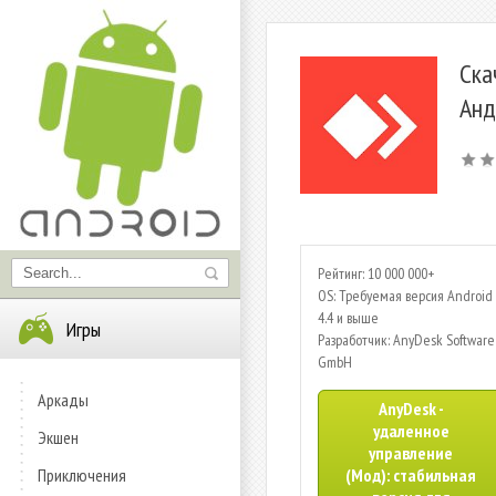
Ска
Анд
Рейтинг: 10 000 000+
OS: Требуемая версия Android 
4.4 и выше
Игры
Разработчик: AnyDesk Software
GmbH
Аркады
AnyDesk -
удаленное
Экшен
управление
Приключения
(Мод): стабильная