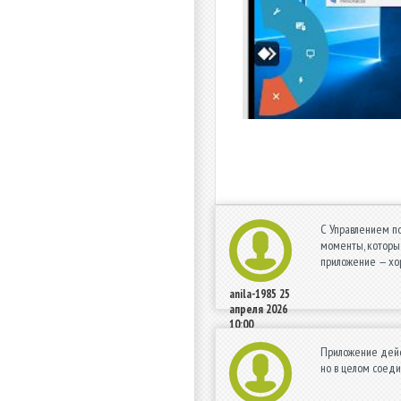
С Управлением по
моменты, которые
приложение — хо
anila-1985
25
апреля 2026
10:00
Приложение дейст
но в целом соеди