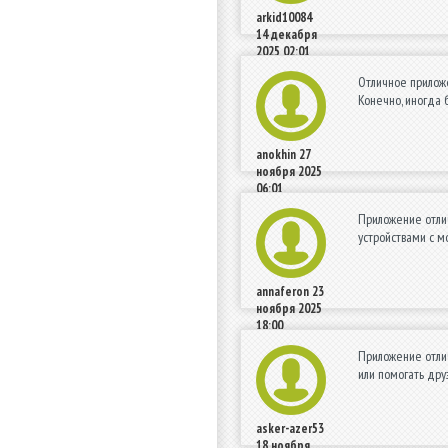
arkid10084
14 декабря
2025 02:01
Отличное прилож
Конечно, иногда 
anokhin
27
ноября 2025
06:01
Приложение отлич
устройствами с м
annaferon
23
ноября 2025
18:00
Приложение отлич
или помогать дру
asker-azer53
18 ноября