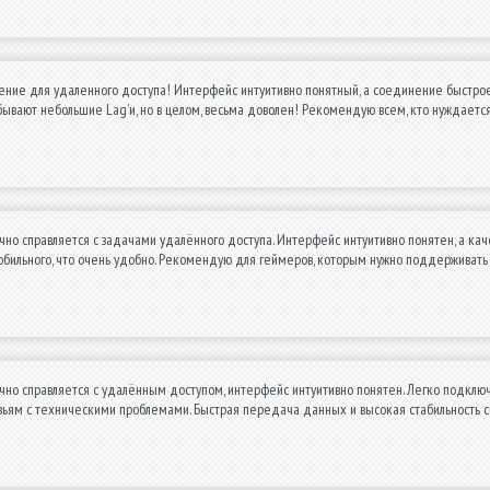
ение для удаленного доступа! Интерфейс интуитивно понятный, а соединение быстрое
бывают небольшие Lag’и, но в целом, весьма доволен! Рекомендую всем, кто нуждает
но справляется с задачами удалённого доступа. Интерфейс интуитивно понятен, а кач
обильного, что очень удобно. Рекомендую для геймеров, которым нужно поддерживать 
но справляется с удалённым доступом, интерфейс интуитивно понятен. Легко подключа
зьям с техническими проблемами. Быстрая передача данных и высокая стабильность с