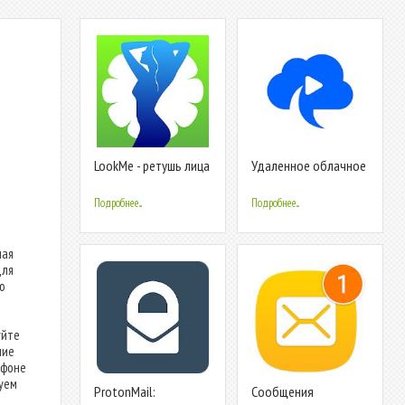
LookMe - ретушь лица
Удаленное облачное
и тела
совещание:
видеоконференция
Подробнее...
Подробнее...
ная
Для
ю
уйте
ние
ефоне
туем
ProtonMail:
Сообщения