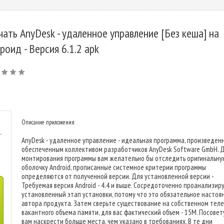
чать AnyDesk - удаленное управление [Без кеша] на
роид - Версия 6.1.2 apk
Описание приложения
-
AnyDesk - удаленное управление - идеальная программа, произведен
обеспеченным коллективом разработчиков AnyDesk Software GmbH. 
монтирования программы вам желательно бы отследить оригинальну
оболочку Android, прописанные системное критерии программы
определяются от полученной версии. Для установленной версии -
Требуемая версия Android - 4.4 и выше. Сосредоточенно проанализир
установленный этап установки, потому что это обязательное настоя
автора продукта. Затем сверьте существование на собственном тел
вакантного объема памяти, для вас фактический объем - 15M. Посове
вам наскрести больше места, чем указано в требованиях. В те дни