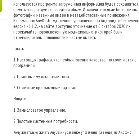
используется программа загруженная информация будет сохраняться
память, что раздует последний объем. Исключите всякие бесполезны
фотографии, неважные видео и незадействованные приложения.
Взломанная AnyDesk - удаленное управление на Андроид, обеспечен
версия - 6.1.2, на сайте доступно уточнение от 6 октября 2020 г. -
перекачайте новоиспеченную модификацию, в которой были
отрегулированы оплошности и частые вылеты.
Плюсы:
1. Настоящая графика, что необыкновенно качественно сочетается с
программой.
2. Приятные музыкальные тоны.
3. Отличные программные задания.
Минусы:
1. Замысловатое управление.
2. Толстые системные потребности.
Кому желательно скачать AnyDesk - удаленное управление (Без кеша) на Андроид