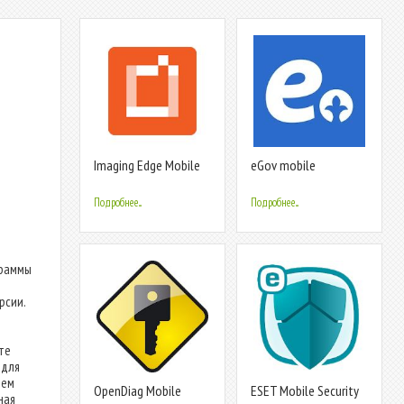
Imaging Edge Mobile
eGov mobile
Подробнее...
Подробнее...
граммы
рсии.
те
 для
чем
OpenDiag Mobile
ESET Mobile Security
ная