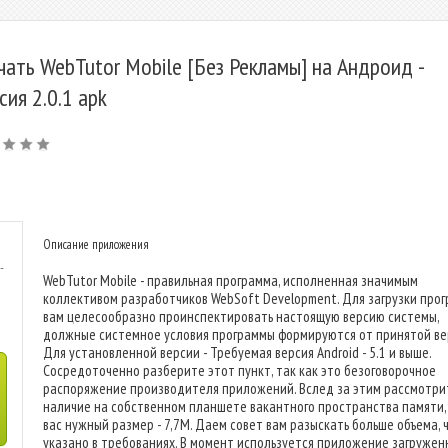
чать WebTutor Mobile [Без Рекламы] на Андроид -
сия 2.0.1 apk
Описание приложения
-
WebTutor Mobile - правильная программа, исполненная значимым
коллективом разработчиков WebSoft Development. Для загрузки про
вам целесообразно проинспектировать настоящую версию системы,
должные системное условия программы формируются от принятой ве
Для установленной версии - Требуемая версия Android - 5.1 и выше.
Сосредоточенно разберите этот пункт, так как это безоговорочное
распоряжение производителя приложений. Вслед за этим рассмотри
наличие на собственном планшете вакантного пространства памяти,
вас нужный размер - 7,7M. Даем совет вам разыскать больше объема, 
указано в требованиях. В момент используется приложение загружен