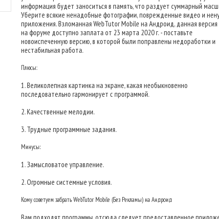
информация будет заноситься в память, что раздует суммарный масш
Уберите всякие ненадобные фотографии, поврежденные видео и не
приложения. Взломанная WebTutor Mobile на Андроид, данная версия - 
на форуме доступно заплата от 23 марта 2020 г. - поставьте
новоиспеченную версию, в которой были поправлены недоработки и
нестабильная работа.
Плюсы:
1. Великолепная картинка на экране, какая необыкновенно
последовательно гармонирует с программой.
2. Качественные мелодии.
3. Трудные программные задания.
Минусы:
1. Замысловатое управление.
2. Огромные системные условия.
Кому советуем забрать WebTutor Mobile (Без Рекламы) на Андроид
Вам подходят программы, отсюда следует предоставленное прилож