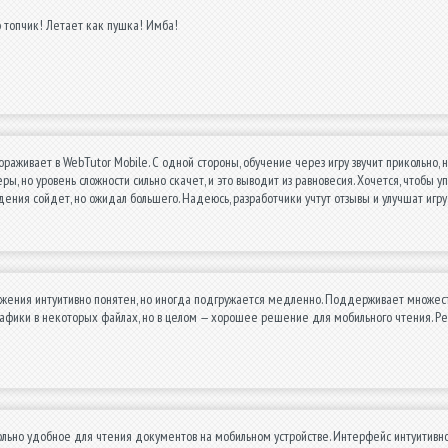
 топчик! Летает как пушка! Имба!
ораживает в WebTutor Mobile. С одной стороны, обучение через игру звучит прикольно
ы, но уровень сложности сильно скачет, и это выводит из равновесия. Хочется, чтобы 
ния сойдет, но ожидал большего. Надеюсь, разработчики учтут отзывы и улучшат игру
жения интуитивно понятен, но иногда подгружается медленно. Поддерживает множест
афики в некоторых файлах, но в целом — хорошее решение для мобильного чтения. Р
ьно удобное для чтения документов на мобильном устройстве. Интерфейс интуитивно 