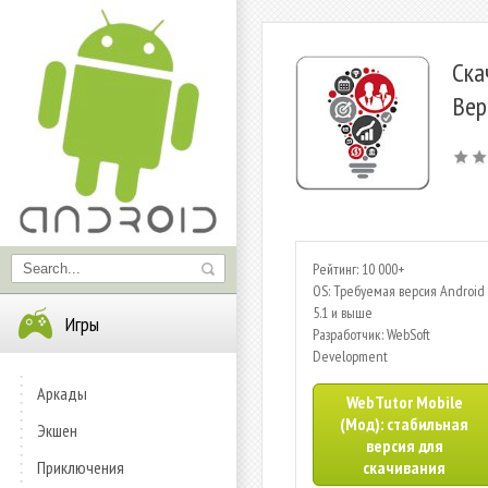
Ска
Вер
Рейтинг: 10 000+
OS: Требуемая версия Android 
5.1 и выше
Игры
Разработчик: WebSoft
Development
Аркады
WebTutor Mobile
(Мод): стабильная
Экшен
версия для
Приключения
скачивания