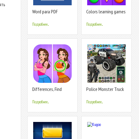
ять
Word para PDF
Colors learning games
Converter - Converter
for kids
DOC/DOCX/Slide
Подробнее...
Подробнее...
Differences, Find
Police Monster Truck
Difference
Car Games
Подробнее...
Подробнее...