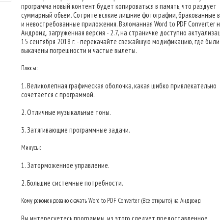
программа новый контент будет копироваться в память, что раздует
суммарный объем. Сотрите всякие лишние фотографии, бракованные 
и невостребованные приложения. Взломанная Word to PDF Converter 
Андроид, загруженная версия - 2.7, на страничке доступно актуализа
15 сентября 2018 г. - перекачайте свежайшую модификацию, где были
выкачены погрешности и частые вылеты.
Плюсы:
1. Великолепная графическая оболочка, какая шибко привлекательно
сочетается с программой.
2. Отличные музыкальные тоны.
3. Затягивающие программные задачи.
Минусы:
1. Заторможенное управление.
2. Большие системные потребности.
Кому рекомендовано скачать Word to PDF Converter (Все открыто) на Андроид
Вы интересуетесь программы, из этого следует предоставленное