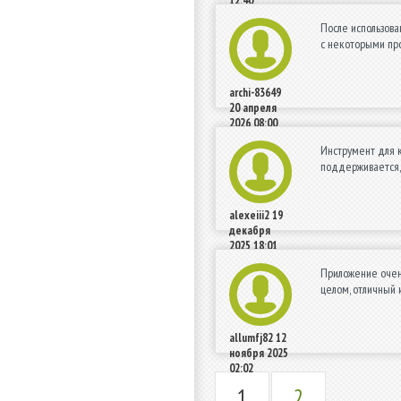
12:40
После использова
с некоторыми про
archi-83649
20 апреля
2026 08:00
Инструмент для к
поддерживается, 
alexeiii2
19
декабря
2025 18:01
Приложение очень
целом, отличный 
allumfj82
12
ноября 2025
02:02
1
2