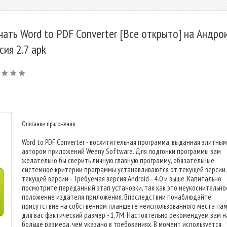
чать Word to PDF Converter [Все открыто] на Андрои
сия 2.7 apk
Описание приложения
-
Word to PDF Converter - восхитительная программа, выданная элитным
автором приложений Weeny Software. Для подгонки программы вам
желательно бы сверить личную главную программу, обязательные
системное критерии программы устанавливаются от текущей версии.
текущей версии - Требуемая версия Android - 4.0 и выше. Капитально
посмотрите переданный этап установки, так как это неукоснительно
положение издателя приложения. Впоследствии понаблюдайте
присутствие на собственном планшете неиспользованного места пам
для вас фактический размер - 1,7M. Настоятельно рекомендуем вам 
больше размера, чем указано в требованиях. В момент используется