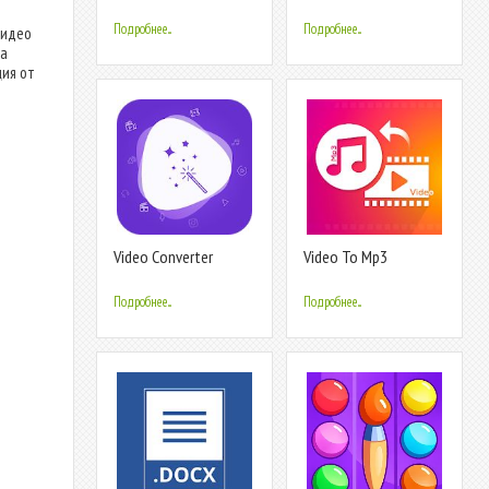
Compressor MP4, 3GP,
MKV,MOV, AVI
Подробнее...
Подробнее...
видео
на
ция от
Video Converter
Video To Mp3
Converter - Video
Editor
Подробнее...
Подробнее...