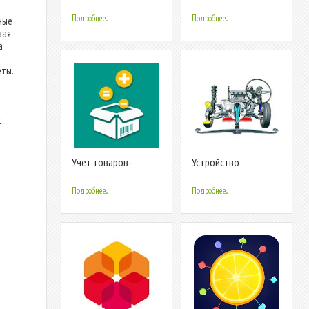
товаров в магазине.
Касса и склад.
Подробнее...
Подробнее...
ные
вая
а
еты.
с
Учет товаров-
Устройство
простой склад 2.0
автомобиля
Подробнее...
Подробнее...