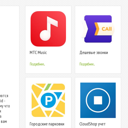
МТС Music
Дешевые звонки
SigmaCall
Подробнее...
Подробнее...
уются
d -
му что
м
а
 вам
Городские парковки
CloudShop учет