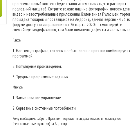
программа новый контент будет заноситься в память, что расширит
последний масштаб. Сотрите всякие лишние фотографии, поврежден
видео и невостребованные приложения. Взломанная Пульс цен: торго
площадка товаров и поставщиков на Андроид, данная версия - 4.25, н
форуме доступно исправление от 26 марта 2020 г. - смонтируйте
свежайшую модификацию, там были починены дефекты и частые выл
Плюсы:
1. Настоящая графика, которая необыкновенно приятно комбинирует 
программой.
2. Популярные произведения.
3. Трудные программные задания.
Минусы:
1. Замысловатое управление.
2. Серьезные системные потребности.
Кому необходимо забрать Пульс цен: торговая площадка товаров и поставщиков
(Неограниченные функции) на Андроид