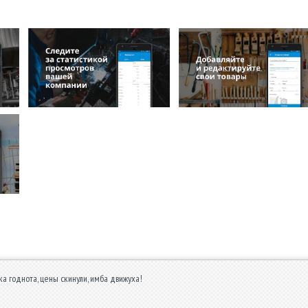
а годнота, цены скинули, имба движуха!