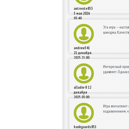
antrente853
5 мая 2026
03:40
Эта игра — насто
шикарна. Качеств
andrew541
21 декабря
2025 21:00
Интересный проек
удивляет. Однако
alladin-8
12
декабря
2025 03:00
Игра впечатляет
подключением, чт
bankguards851