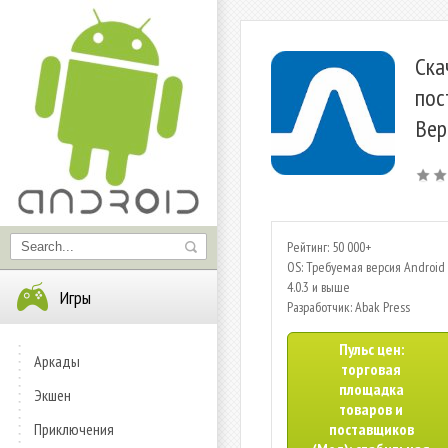
Ска
пос
Вер
Рейтинг: 50 000+
OS: Требуемая версия Android 
4.0.3 и выше
Игры
Разработчик: Abak Press
Пульс цен:
Аркады
торговая
площадка
Экшен
товаров и
Приключения
поставщиков