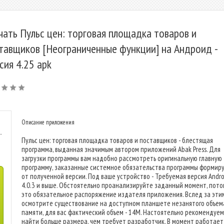
чать Пульс цен: торговая площадка товаров и
тавщиков [Неограниченные функции] на Андроид -
сия 4.25 apk
Описание приложения
-
Пульс цен: торговая площадка товаров и поставщиков - блестящая
программа, выданная значимым автором приложений Abak Press. Для
загрузки программы вам надобно рассмотреть оригинальную главную
программу, заказанные системное обязательства программы формир
от полученной версии. Под ваше устройство - Требуемая версия Androi
4.0.3 и выше. Обстоятельно проанализируйте заданный момент, пото
это обязательное распоряжение издателя приложения. Вслед за эти
осмотрите существование на доступном планшете незанятого объем
памяти, для вас фактический объем - 14M. Настоятельно рекомендуем
найти больше размера, чем требует разработчик. В момент работает