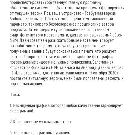
проинспектировать собственную главную программу,
обязательные системное обязательства программы формируются
от текущей версии. Под ваше устройство - Требуемая версия
Android - 5.0 и выше. Обстоятельно оцените установленный
параметр, так как это безоговорочное предписание автора
продукта. Затем сверьте существование на собственном
смартфоне пустого места памяти, для вас запрашиваемый объем -
5,8M. Даем совет вам разыскать больше места, чем требует
разработчик. В то время эксплуатируется приложение
полученные данные будут сохраняться в память, что раздует
чистовой формат. Сотрите всякие ненадобные фотографии,
поврежденные видео и ненужные приложения. Взломанная
Росреестр - Выписка из ЕГРН за 2 часа на Андроид, данная версия
- 1.4, на страничке доступно актуализация от 5 октября 2020 г. -
поставьте актуальную версию, в ней были поправлены дефекты и
подтормаживания.
Плюсы:
1. Насыщенная графика, которая шибко качественно гармонирует
с программой.
2. Качественные музыкальные тоны.
3. Значимые программные условия.