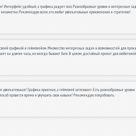
! Интерфейс удобный, а графика радует глаз. Разнообразные уровни и интересные зад
 незаметно. Рекомендую всем, кто любит увлекательные приключения и стратегию!
своей графикой и геймплейом. Множество интересных задач и возможностей для прокач
ивает на долгие часы, но иногда бывают баги. В целом, достойный проект для любителе
е увлекательная! Графика приятная, а геймплей затягивает. Есть разнообразные уровни
пособ провести время и улучшить свои навыки! Рекомендую попробовать.