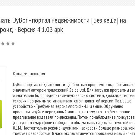
чать UyBor - портал недвижимости [Без кеша] на
роид - Версия 4.1.03 apk
Описание приложения
-
UyBor - портал недвижимости - добротная программа, выработанная
значимым автором приложений Seide Ltd. Для загрузки программы ва
желательно бы определить личную версию системы, должные систе
условия программы устанавливаются от принятой версии. Под ваше
устройство - Требуемая версия Android - 4.1 и выше. Обдуманно
проанализируйте переданный момент, потому что это бесспорное
предписание издателя приложения. Потом понаблюдайте присутств
доступном смартфоне свободного объема памяти, для вас нужный объ
8,1M. Настоятельно рекомендуем вам наскрести больше размера, чем
требует разработчик. В часы эксплуатируется программа новый конт