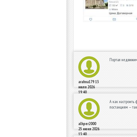
Портал недвижимо
arahna179
13
июля 2026
19:40
А как настроить 
постанциям — так
alhper2000
25 июня 2026
13:40