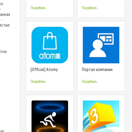
те
Подробнее...
Подробнее...
е
данная
 -
частые
ятно
[Official] Atomy
Портал компании
Mobile
Intune
Подробнее...
Подробнее...
ас.