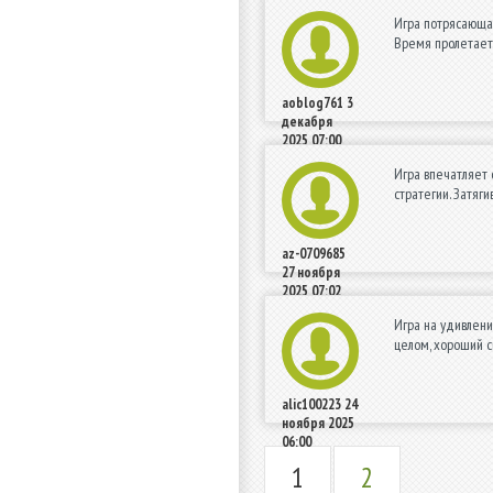
Игра потрясающая
Время пролетает
aoblog761
3
декабря
2025 07:00
Игра впечатляет 
стратегии. Затяг
az-0709685
27 ноября
2025 07:02
Игра на удивлени
целом, хороший с
alic100223
24
ноября 2025
06:00
1
2