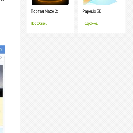
Портал Maze 2:
Paper.io 3D
перемычка
пространства-
Подробнее...
Подробнее...
времени игры