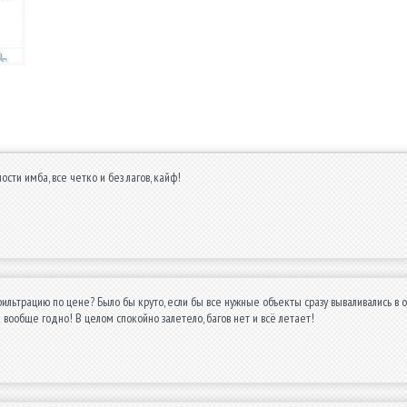
сти имба, все четко и без лагов, кайф!
фильтрацию по цене? Было бы круто, если бы все нужные объекты сразу вываливались в о
 вообще годно! В целом спокойно залетело, багов нет и всё летает!