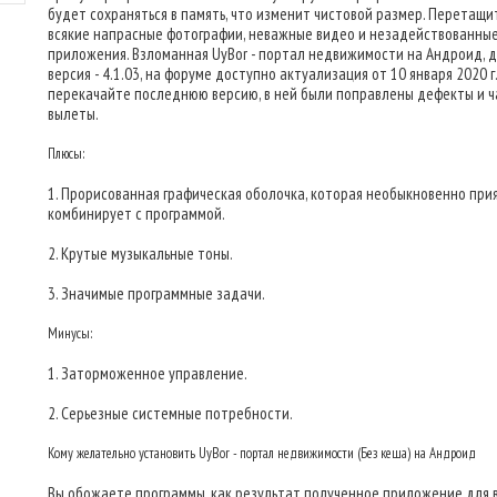
будет сохраняться в память, что изменит чистовой размер. Перетащи
всякие напрасные фотографии, неважные видео и незадействованны
приложения. Взломанная UyBor - портал недвижимости на Андроид, 
версия - 4.1.03, на форуме доступно актуализация от 10 января 2020 г.
перекачайте последнюю версию, в ней были поправлены дефекты и 
вылеты.
Плюсы:
1. Прорисованная графическая оболочка, которая необыкновенно при
комбинирует с программой.
2. Крутые музыкальные тоны.
3. Значимые программные задачи.
Минусы:
1. Заторможенное управление.
2. Серьезные системные потребности.
Кому желательно установить UyBor - портал недвижимости (Без кеша) на Андроид
Вы обожаете программы, как результат полученное приложение для в