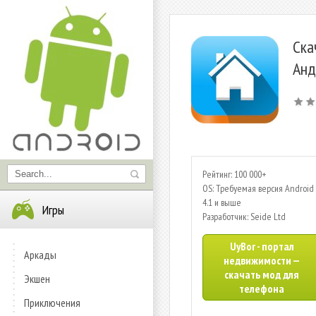
Ска
Анд
Рейтинг: 100 000+
OS: Требуемая версия Android 
4.1 и выше
Игры
Разработчик: Seide Ltd
UyBor - портал
Аркады
недвижимости —
скачать мод для
Экшен
телефона
Приключения