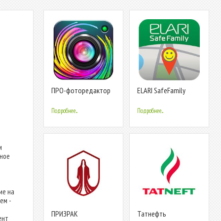
ПРО-фоторедактор
ELARI SafeFamily
Подробнее...
Подробнее...
м
мное
ие на
ем -
ПРИЗРАК
Татнефть
ент