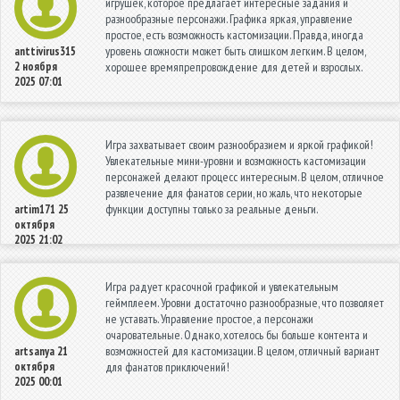
игрушек, которое предлагает интересные задания и
разнообразные персонажи. Графика яркая, управление
простое, есть возможность кастомизации. Правда, иногда
уровень сложности может быть слишком легким. В целом,
anttivirus315
2 ноября
хорошее времяпрепровождение для детей и взрослых.
2025 07:01
Игра захватывает своим разнообразием и яркой графикой!
Увлекательные мини-уровни и возможность кастомизации
персонажей делают процесс интересным. В целом, отличное
развлечение для фанатов серии, но жаль, что некоторые
функции доступны только за реальные деньги.
artim171
25
октября
2025 21:02
Игра радует красочной графикой и увлекательным
геймплеем. Уровни достаточно разнообразные, что позволяет
не уставать. Управление простое, а персонажи
очаровательные. Однако, хотелось бы больше контента и
возможностей для кастомизации. В целом, отличный вариант
artsanya
21
октября
для фанатов приключений!
2025 00:01