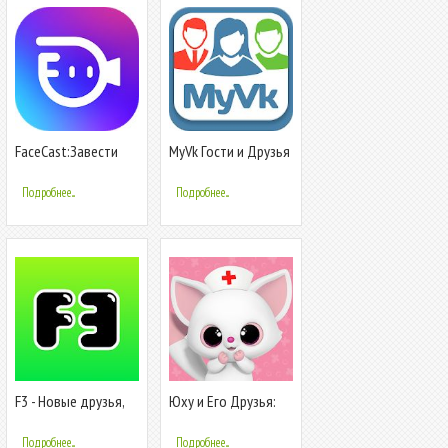
FaceCast:Завести
MyVk Гости и Друзья
Новые друзья,
Вконтакте
общайтесь,Встретить
Подробнее...
Подробнее...
F3 - Новые друзья,
Юху и Его Друзья:
Анонимные
Доктор! Игры
вопросы, Чат
Лечить Животных!
Подробнее...
Подробнее...