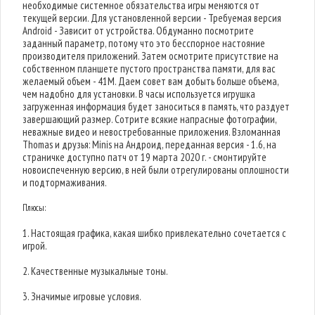
необходимые системное обязательства игры меняются от
текущей версии. Для установленной версии - Требуемая версия
Android - Зависит от устройства. Обдуманно посмотрите
заданный параметр, потому что это бесспорное настояние
производителя приложений. Затем осмотрите присутствие на
собственном планшете пустого пространства памяти, для вас
желаемый объем - 41M. Даем совет вам добыть больше объема,
чем надобно для установки. В часы используется игрушка
загруженная информация будет заноситься в память, что раздует
завершающий размер. Сотрите всякие напрасные фотографии,
неважные видео и невостребованные приложения. Взломанная
Thomas и друзья: Minis на Андроид, переданная версия - 1.6, на
страничке доступно патч от 19 марта 2020 г. - смонтируйте
новоиспеченную версию, в ней были отрегулированы оплошности
и подтормаживания.
Плюсы:
1. Настоящая графика, какая шибко привлекательно сочетается с
игрой.
2. Качественные музыкальные тоны.
3. Значимые игровые условия.