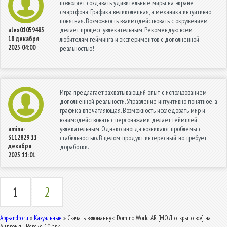
позволяет создавать удивительные миры на экране
смартфона. Графика великолепная, а механика интуитивно
понятная. Возможность взаимодействовать с окружением
делает процесс увлекательным. Рекомендую всем
alex01059485
18 декабря
любителям гейминга и экспериментов с дополненной
2025 04:00
реальностью!
Игра предлагает захватывающий опыт с использованием
дополненной реальности. Управление интуитивно понятное, а
графика впечатляющая. Возможность исследовать мир и
взаимодействовать с персонажами делает геймплей
увлекательным. Однако иногда возникают проблемы с
amina-
3112829
11
стабильностью. В целом, продукт интересный, но требует
декабря
доработки.
2025 11:01
1
2
App-andro.ru
»
Казуальные
» Скачать взломанную Domino World AR [МОД открыто все] на
Андроид - Версия 1.0 apk