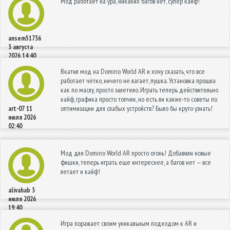
Мод работает на ура, никаких багов нет, супер кайф!
ansem51736
3 августа
2026 14:40
Вкатил мод на Domino World AR и хочу сказать, что все
работает чётко, ничего не лагает, пушка. Установка прошла
как по маслу, просто залетело. Играть теперь действительно
кайф, графика просто топчик, но есть ли какие-то советы по
оптимизации для слабых устройств? Было бы круто узнать!
art-07
11
июля 2026
02:40
Мод для Domino World AR просто огонь! Добавили новые
фишки, теперь играть еще интереснее, а багов нет — все
летает и кайф!
alivahab
3
июля 2026
19:40
Игра поражает своим уникальным подходом к AR и