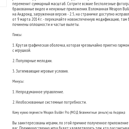
переменит суммарный масштаб. Сотрите всякие бесполезные фотогр
бракованные видео и ненужные приложения. Взломанная Weapon Build
на Андроид, загруженная версия - 2.5, на страничке доступно исправ
от 9 марта 2014 г. - перекачайте новоиспеченную модификацию, там
починены оплошности и частые вылеты.
Плюсы:
1. Крутая графическая оболочка, которая чрезвычайно приятно гармо
с игрушкой.
2. Популярные мелодии.
3. Затягивающие игровые условия.
Минусы:
1. Непродуманное управление.
2. Необоснованные системные потребности.
Кому нужно перенести Weapon Builder Pro (МОД безлимитные деньги) на Андроид
Вы заинтересованы играми, по этой причине полученное приложение
вас. Преимущественно игра будет удовлетворять тем, кто рассчитыв