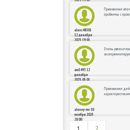
2025 13:02
Приложение впеч
проблемы с произ
alexs48301
12 декабря
2025 19:01
Очень увлекатель
экспериментируя
ani1493
12
декабря
2025 05:01
Приложение дейст
характеристикам
alexey-mv
30
ноября 2025
20:00
1
2