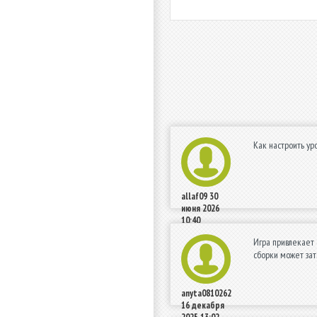
Как настроить ур
allaf09
30
июня 2026
10:40
Игра привлекает 
сборки может зат
anyta0810262
16 декабря