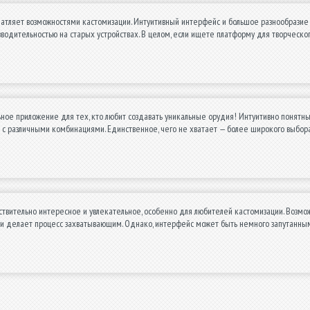
атляет возможностями кастомизации. Интуитивный интерфейс и большое разнообразие 
водительностью на старых устройствах. В целом, если ищете платформу для творческо
ное приложение для тех, кто любит создавать уникальные орудия! Интуитивно понятны
 с различными комбинациями. Единственное, чего не хватает — более широкого выбор
вительно интересное и увлекательное, особенно для любителей кастомизации. Возмож
и делает процесс захватывающим. Однако, интерфейс может быть немного запутанным,