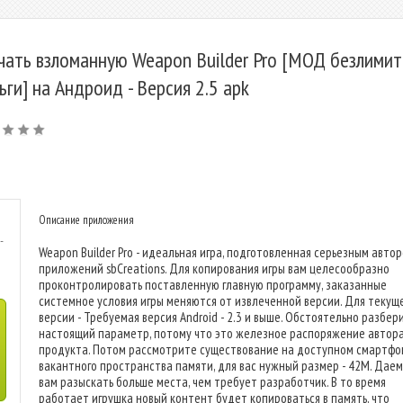
чать взломанную Weapon Builder Pro [МОД безлими
ьги] на Андроид - Версия 2.5 apk
Описание приложения
-
Weapon Builder Pro - идеальная игра, подготовленная серьезным авто
приложений sbCreations. Для копирования игры вам целесообразно
проконтролировать поставленную главную программу, заказанные
системное условия игры меняются от извлеченной версии. Для текущ
версии - Требуемая версия Android - 2.3 и выше. Обстоятельно разбер
настоящий параметр, потому что это железное распоряжение автор
продукта. Потом рассмотрите существование на доступном смартфо
вакантного пространства памяти, для вас нужный размер - 42M. Даем
вам разыскать больше места, чем требует разработчик. В то время
работает игрушка новый контент будет копироваться в память, что