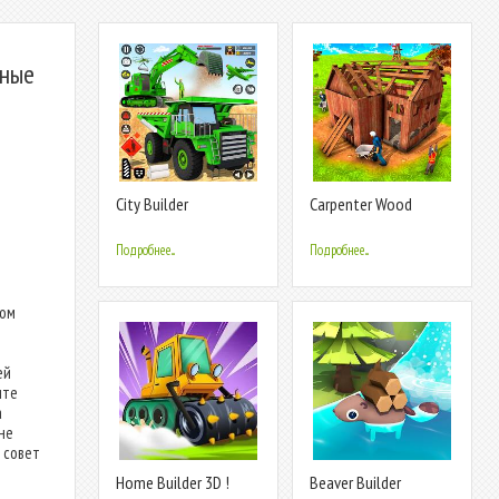
тные
City Builder
Carpenter Wood
Construction Sim
House Builder
Подробнее...
Подробнее...
ром
ей
ите
а
не
 совет
Home Builder 3D !
Beaver Builder