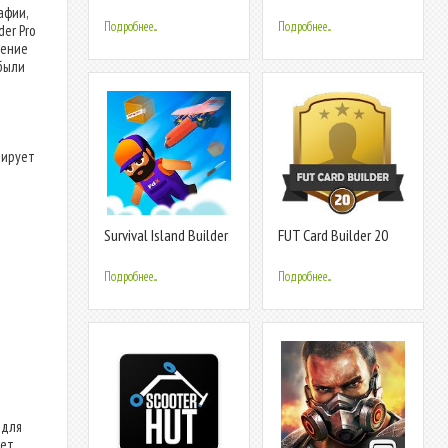
афии,
Подробнее...
Подробнее...
er Pro
ление
 были
нирует
Survival Island Builder
FUT Card Builder 20
Подробнее...
Подробнее...
 для
ает