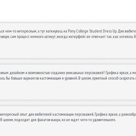
ься чем-то интересным, а тут наткнулась на Pony College Student Dress Up. Для люби
 говоря, сам процесс немного затянут, иногда интерфейс не отвечает так, как хотелось 
милым дизайном и возможностью создания уникальных персонажей! Графика яркая, а м
лось бы больше вариантов кастомизации и уровней. В целом, приятный способ скоротать
интересный опыт для любителей кастомизации персонажей. Графика яркая, а разнообр
 В целом, подходит для фанатов жанра, но не ждет чего-то удивительного.