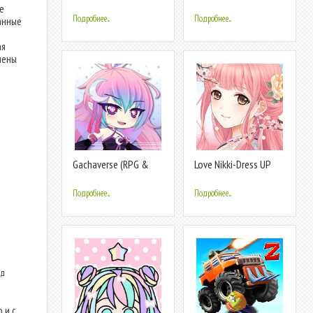
Celebrity & Dress Up
Dress Up Game , Cute
е
Game
doll
Подробнее...
Подробнее...
анные
ая
лены
Gachaverse (RPG &
Love Nikki-Dress UP
Anime Dress Up)
Queen
Подробнее...
Подробнее...
ид
 и с