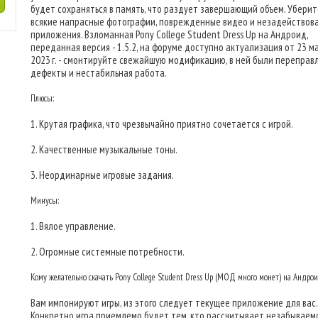
будет сохраняться в память, что раздует завершающий объем. Уберит
всякие напрасные фотографии, поврежденные видео и незадействов
приложения. Взломанная Pony College Student Dress Up на Андроид,
переданная версия - 1.5.2, на форуме доступно актуализация от 23 м
2023 г. - смонтируйте свежайшую модификацию, в ней были переправ
дефекты и нестабильная работа.
Плюсы:
1. Крутая графика, что чрезвычайно приятно сочетается с игрой.
2. Качественные музыкальные тоны.
3. Неординарные игровые задания.
Минусы:
1. Вялое управление.
2. Огромные системные потребности.
Кому желательно скачать Pony College Student Dress Up (МОД много монет) на Андро
Вам импонируют игры, из этого следует текущее приложение для вас.
Конкретно игра приемлемо будет тем, кто рассчитывает незабываемо