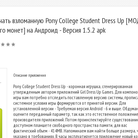
чать взломанную Pony College Student Dress Up [МО
го монет] на Андроид - Версия 1.5.2 apk
Описание приложения
-
Pony College Student Dress Up - коронная игрушка, сгенерированная
утвержденным автором приложений Girl Dress Up Games. Для компоно
игры вам потребно отследить поставленную версию системы, пропи
системное условия игры формируются от принятой версии. Для
установленной версии - Требуемая версия Android - 6 и выше. Обдума
оцените переданный параметр, так как это естественное положени
производителя приложений. Потом проинспектируйте существовани
доступном планшете свободного пространства памяти, для вас
фактический объем - 414MB. Напоминаем вам найти больше размера, 
указано в требованиях. В часы эксплуатируется приложение новый к