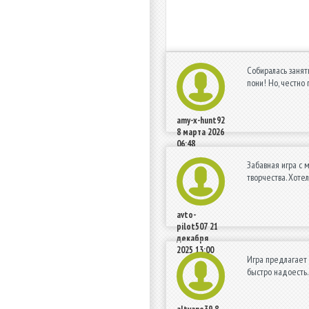
Собиралась занят
пони! Но, честно
amy-x-hunt92
8 марта 2026
06:48
Забавная игра с 
творчества. Хоте
avto-
pilot507
21
декабря
2025 13:00
Игра предлагает 
быстро надоесть.