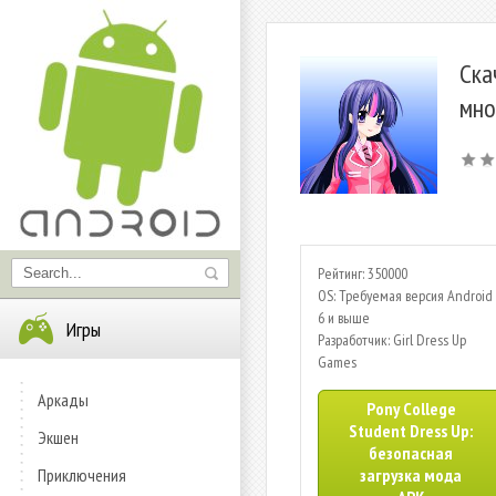
Ска
мно
Рейтинг: 350000
OS: Требуемая версия Android 
6 и выше
Игры
Разработчик: Girl Dress Up
Games
Аркады
Pony College
Student Dress Up:
Экшен
безопасная
Приключения
загрузка мода