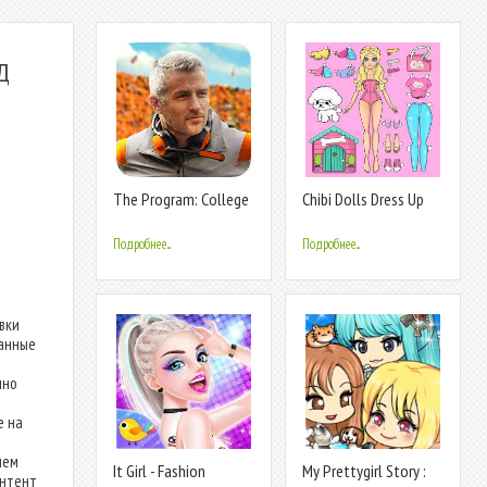
Д
The Program: College
Chibi Dolls Dress Up
Football
Games
Подробнее...
Подробнее...
вки
санные
нно
е
е на
чем
It Girl - Fashion
My Prettygirl Story :
онтент