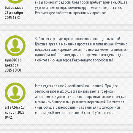
виды приносит радость. Хотя порой требует времени, общее
удовольствие от игры компенсирует мелкие недостатки.
babaaaaaaa
23 декабря
Рекомендую любителям креативных проектов!
2025 15:01
Забавная игра, где нужно эволюционировать дельфинов!
Графика яркая, а механика простая и затягивающая. Отлично
подходит для коротких сессий, но иногда может становиться
однообразной. В целом, приятное времяпровождение для
любителей симуляторов. Рекомендую попробовать!
ayan020
16
декабря
2025 10:00
Игра удивляет своей необычной концепцией. Процесс
эволюции забавных существ захватывает, а графика и
анимация радуют глаз. Есть что-то притягательное в том, как
можно комбинировать и развивать персонажей. Не хватает
лишь больше разнообразия и заданий для долгосрочной
arts72475
17
ноября 2025
мотивации. В целом — неплохой способ убить время!
04:01