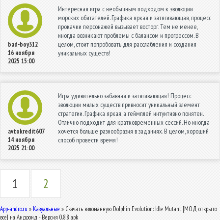
Интересная игра с необычным подходом к эволюции
морских обитателей. Графика яркая и затягивающая, процесс
прокачки персонажей вызывает восторг. Тем не менее,
иногда возникают проблемы с балансом и прогрессом. В
целом, стоит попробовать для расслабления и создания
bad-boy312
16 ноября
уникальных существ!
2025 15:00
Игра удивительно забавная и затягивающая! Процесс
эволюции милых существ привносит уникальный элемент
стратегии. Графика яркая, а геймплей интуитивно понятен.
Отлично подходит для кратковременных сессий. Но иногда
хочется больше разнообразия в заданиях. В целом, хороший
avtokredit607
14 ноября
способ провести время!
2025 21:00
1
2
App-andro.ru
»
Казуальные
» Скачать взломанную Dolphin Evolution: Idle Mutant [МОД открыто
все] на Андроид - Версия 0.8.8 apk