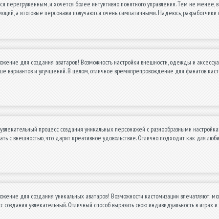
я перегруженным, и хочется более интуитивно понятного управления. Тем не менее, 
моций, а итоговые персонажи получаются очень симпатичными. Надеюсь, разработчики
жение для создания аватаров! Возможность настройки внешности, одежды и аксессуаро
ше вариантов и улучшений. В целом, отличное времяпрепровождение для фанатов кас
увлекательный процесс создания уникальных персонажей с разнообразными настройкам
ть с внешностью, что дарит креативное удовольствие. Отлично подходит как для любите
ожение для создания уникальных аватаров! Возможности кастомизации впечатляют: мо
сс создания увлекательный. Отличный способ выразить свою индивидуальность в играх 