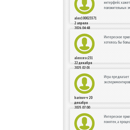
интерфейс кажетс
положительных э
alex100023571
2 апреля
2026 04:48
Интересное прило
хотелось бы боль
alexcesc231
22 декабря
2025 02:01
Игра предлагает 
экспериментирова
barinov-v
20
декабря
2025 07:00
Интересное прил
понятен, а проце