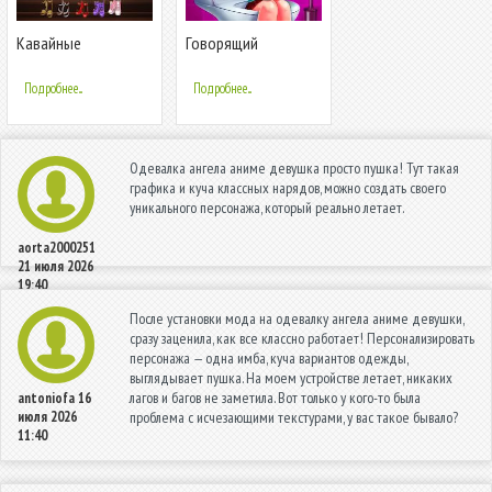
Кавайные
Говорящий
старшеклассницы:
единорог Эмили
Аниме одевалка и
Подробнее...
Подробнее...
макияж
Одевалка ангела аниме девушка просто пушка! Тут такая
графика и куча классных нарядов, можно создать своего
уникального персонажа, который реально летает.
aorta2000251
21 июля 2026
19:40
После установки мода на одевалку ангела аниме девушки,
сразу заценила, как все классно работает! Персонализировать
персонажа — одна имба, куча вариантов одежды,
выглядывает пушка. На моем устройстве летает, никаких
лагов и багов не заметила. Вот только у кого-то была
antoniofa
16
июля 2026
проблема с исчезающими текстурами, у вас такое бывало?
11:40