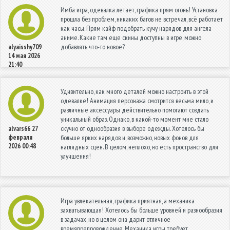
Имба игра, одевалка летает, графика прям огонь! Установка
прошла без проблем, никаких багов не встречал, всё работает
как часы. Прям кайф подобрать кучу нарядов для ангела
аниме. Какие там еще скины доступны в игре, можно
добавлять что-то новое?
alyaisshy709
14 мая 2026
21:40
Удивительно, как много деталей можно настроить в этой
одевалке! Анимация персонажа смотрится весьма мило, и
различные аксессуары действительно помогают создать
уникальный образ. Однако, в какой-то момент мне стало
скучно от однообразия в выборе одежды. Хотелось бы
alvars66
27
февраля
больше ярких нарядов и, возможно, новых фонов для
2026 00:48
наглядных сцен. В целом, неплохо, но есть пространство для
улучшения!
Игра увлекательная, графика приятная, а механика
захватывающая! Хотелось бы больше уровней и разнообразия
в задачах, но в целом она дарит отличное
времяпрепровождение. Механика игры требует