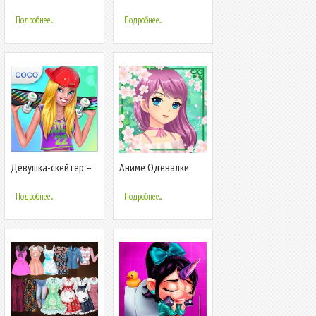
номерам
Подробнее...
Подробнее...
Девушка-скейтер –
Аниме Одевалки
Стань королевой
для девочек
скейт-парка!
Подробнее...
Подробнее...