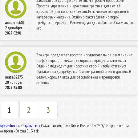
Забавная аркада с увлекательным игровым процессом!
Простое управление и красочная графика делают её
идеальной для коротких сессий. Есть множество уровней и
интересных механик. Отлично расслабляет, но порой
требуется терпение. Рекомендую для любителей казуальных
anna-shc602
2 декабря
игр!
2025 02:01
Эта игра предлагает простое, но увлекательное развлечение.
Графика яркая, а механика игрового процесса затягивает.
Отлично подходит для коротких сессий, чтобы отвлечься.
Однако иногда требуется больше разнообразия в уровнях. В
целом, хорошая игра для расслабления и тренировки
araza92273
20 ноября
реакции.
2025 23:00
1
2
3
App-andro.ru
»
Казуальные
» Скачать взломанную Bricks Breaker Joy [МОД открыто все] на
Андроид - Версия 0.1.3 apk