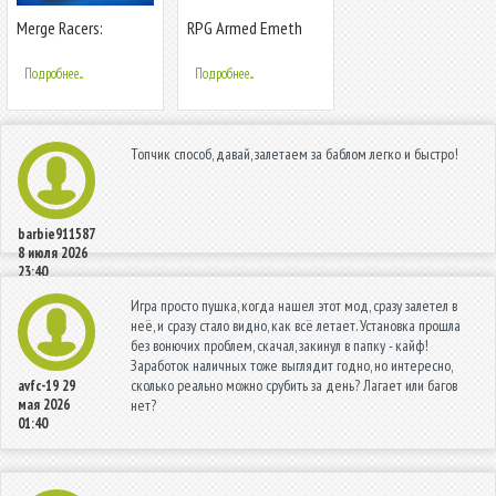
Merge Racers:
RPG Armed Emeth
ГОНЯЙТЕ, ЧТОБЫ
ЗАРАБОТАТЬ
Подробнее...
Подробнее...
Топчик способ, давай, залетаем за баблом легко и быстро!
barbie911587
8 июля 2026
23:40
Игра просто пушка, когда нашел этот мод, сразу залетел в
неё, и сразу стало видно, как всё летает. Установка прошла
без вонючих проблем, скачал, закинул в папку - кайф!
Заработок наличных тоже выглядит годно, но интересно,
сколько реально можно срубить за день? Лагает или багов
avfc-19
29
мая 2026
нет?
01:40