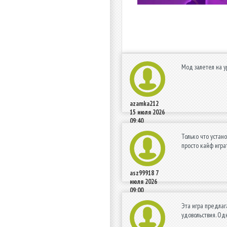
Мод залетел на у
azamka212
15 июля 2026
09:40
Только что устано
просто кайф игра
asz99918
7
июля 2026
09:00
Эта игра предлаг
удовольствия. Од