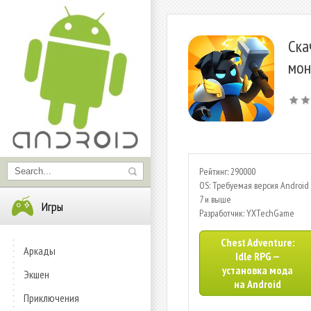
Ска
мон
Рейтинг: 290000
OS: Требуемая версия Android 
7 и выше
Игры
Разработчик: YXTechGame
Chest Adventure:
Аркады
Idle RPG —
установка мода
Экшен
на Android
Приключения