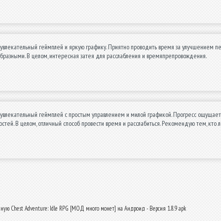
 увлекательный геймплей и яркую графику. Приятно проводить время за улучшением 
бразными. В целом, интересная затея для расслабления и времяпрепровождения.
увлекательный геймплей с простым управлением и милой графикой. Прогресс ощущаетс
остей. В целом, отличный способ провести время и расслабиться. Рекомендую тем, кто 
ную Chest Adventure: Idle RPG [МОД много монет] на Андроид - Версия 1.8.9 apk