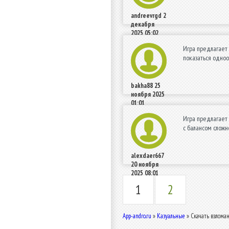
andreevrgd
2
декабря
2025 05:02
Игра предлагает
показаться одноо
bakha88
25
ноября 2025
01:01
Игра предлагает 
с балансом сложн
alexdaer667
20 ноября
2025 08:01
1
2
App-andro.ru
»
Казуальные
» Скачать взломан