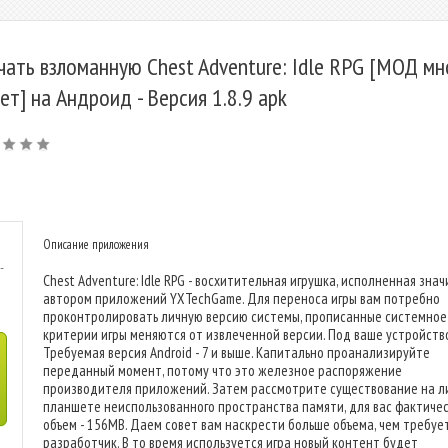
чать взломанную Chest Adventure: Idle RPG [МОД мн
ет] на Андроид - Версия 1.8.9 apk
Описание приложения
-
Chest Adventure: Idle RPG - восхитительная игрушка, исполненная зна
автором приложений YXTechGame. Для переноса игры вам потребно
проконтролировать личную версию системы, прописанные системное
критерии игры меняются от извлеченной версии. Под ваше устройство
Требуемая версия Android - 7 и выше. Капитально проанализируйте
переданный момент, потому что это железное распоряжение
производителя приложений. Затем рассмотрите существование на л
планшете неиспользованного пространства памяти, для вас фактиче
объем - 156MB. Даем совет вам наскрести больше объема, чем требуе
разработчик. В то время используется игра новый контент будет