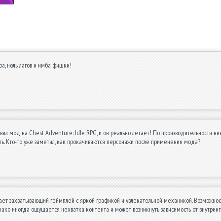
ра, ноль лагов и имба фишки!
вил мод на Chest Adventure: Idle RPG, и он реально летает! По производительности ник
ть. Кто-то уже заметил, как прокачиваются персонажи после применения мода?
ает захватывающий геймплей с яркой графикой и увлекательной механикой. Возможнос
нако иногда ощущается нехватка контента и может возникнуть зависимость от внутрииг