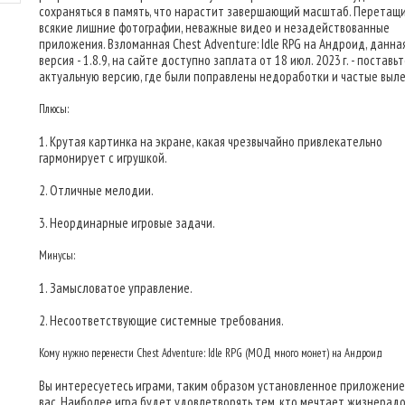
сохраняться в память, что нарастит завершающий масштаб. Перетащ
всякие лишние фотографии, неважные видео и незадействованные
приложения. Взломанная Chest Adventure: Idle RPG на Андроид, данна
версия - 1.8.9, на сайте доступно заплата от 18 июл. 2023 г. - поставь
актуальную версию, где были поправлены недоработки и частые выл
Плюсы:
1. Крутая картинка на экране, какая чрезвычайно привлекательно
гармонирует с игрушкой.
2. Отличные мелодии.
3. Неординарные игровые задачи.
Минусы:
1. Замысловатое управление.
2. Несоответствующие системные требования.
Кому нужно перенести Chest Adventure: Idle RPG (МОД много монет) на Андроид
Вы интересуетесь играми, таким образом установленное приложение
вас. Наиболее игра будет удовлетворять тем, кто мечтает жизнерад