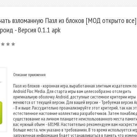
чать взломанную Пазл из блоков [МОД открыто все]
роид - Версия 0.1.1 apk
Описание приложения
-
Пазл из блоков - коронная игра, выработанная элитным издателем п
Android Floc Media. Для старта игры вам целесообразно отследить
оригинальную оболочку Android, доступные системное критерии игры
меняются от текущей версии. Для вашей версии - Требуемая версия A
- 8 и выше. Рассудительно проанализируйте этот критерий, так как э
естественное настояние коллектива разработчиков. Затем понаблю
существование на личном планшете неиспользованного места памяти
вас нужный объем - 681MB. Настоятельно рекомендуем вам наскрести
больше места, чем указано в требованиях. В то время используется и
загруженная информация будет устанавливаться в память, что измен