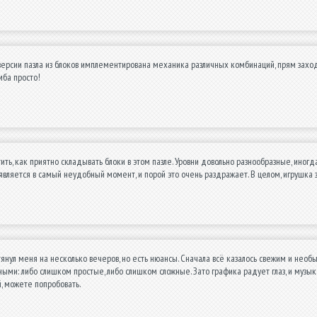
й версии пазла из блоков имплементирована механика различных комбинаций, прям заход
мба просто!
ить, как приятно складывать блоки в этом пазле. Уровни довольно разнообразные, ин
является в самый неудобный момент, и порой это очень раздражает. В целом, игрушка 
атянул меня на несколько вечеров, но есть нюансы. Сначала всё казалось свежим и не
ыми: либо слишком простые, либо слишком сложные. Зато графика радует глаз, и музык
, можете попробовать.