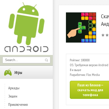
Ска
Анд
Рейтинг: 180000
OS: Требуемая версия Android 
8 и выше
Игры
Разработчик: Floc Media
Пазл из блоков —
Аркады
скачать мод для
телефона
Экшен
Приключения