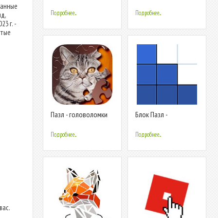
из блоков на
весёлая зарядка для
ванные
выживание
ума
Подробнее...
Подробнее...
д,
3 г. -
стые
Пазл - головоломки
Блок Пазл -
Логическая игра-
головоломка из
Подробнее...
Подробнее...
блоков
вас.