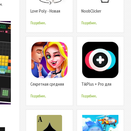
м.
Love Poly - Новая
NoobClicker
Игра Пазл
Подробнее...
Подробнее...
Секретная средняя
TikPlus + Pro для
школа 1: первая
подписчиков и
история любви
лайков
Подробнее...
Подробнее...