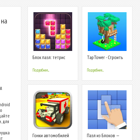
 на
Блок пазл: тетрис
TapTower - Строить
классический
башню из блоков
Подробнее...
Подробнее...
од
ndroid
то
дайте
, для
грушка
Гонки автомобилей
Пазл из Блоков —
ит