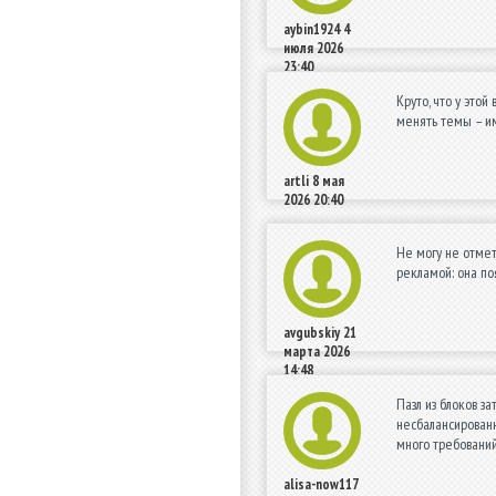
aybin1924
4
июля 2026
23:40
Круто, что у это
менять темы – и
artli
8 мая
2026 20:40
Не могу не отмет
рекламой: она по
avgubskiy
21
марта 2026
14:48
Пазл из блоков з
несбалансированн
много требований
alisa-now117