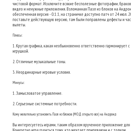
чистовой формат. Исключите всякие бесполезные фотографии, брако
видео и ненужные приложения. Взломанная Пазл из блоков на Андрои
обеспеченная версия - 0.1.1, на страничке доступно патч от 24 июл. 202
поставьте действующую версию, там были поправлены дефекты и ча
вылеты.
Плюсы:
1. Крутая графика, какая необыкновенно ответственно гармонирует с
игрушкой.
2. Отличные музыкальные тоны.
3. Неординарные игровые условия.
Минусы:
1. Замысловатое управление.
2. Серьезные системные потребности.
Кому желательно установить Пазл из блоков (МОД открыто все) на Андроид
Вы интересуетесь играми, таким образом врученное приложение для 
Конкретно игра годиться тому, кто мечтает припеваючи и с толком