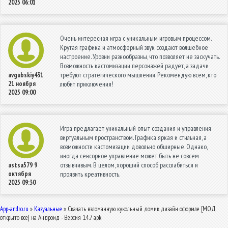
2025 06:01
Очень интересная игра с уникальным игровым процессом.
Крутая графика и атмосферный звук создают волшебное
настроение. Уровни разнообразны, что позволяет не заскучать.
Возможность кастомизации персонажей радует, а задачи
требуют стратегического мышления. Рекомендую всем, кто
avgubskiy431
21 ноября
любит приключения!
2025 09:00
Игра предлагает уникальный опыт создания и управления
виртуальным пространством. Графика яркая и стильная, а
возможности кастомизации довольно обширные. Однако,
иногда сенсорное управление может быть не совсем
отзывчивым. В целом, хороший способ расслабиться и
astsa579
9
октября
проявить креативность.
2025 09:30
App-andro.ru
»
Казуальные
» Скачать взломанную кукольный домик дизайн оформле [МОД
открыто все] на Андроид - Версия 1.4.7 apk