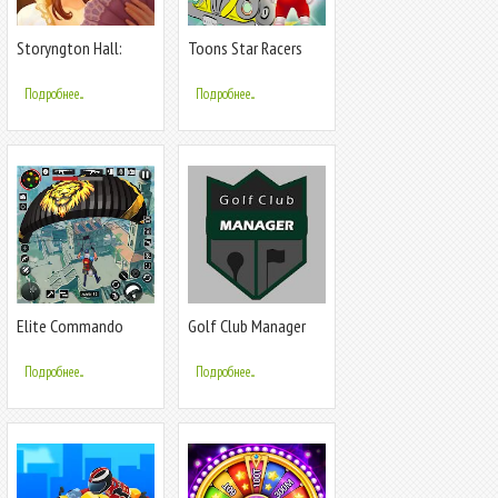
Storyngton Hall:
Toons Star Racers
Игра «Три в ряд» и
дизайн дома
Подробнее...
Подробнее...
Elite Commando
Golf Club Manager
Shooting Games
Подробнее...
Подробнее...