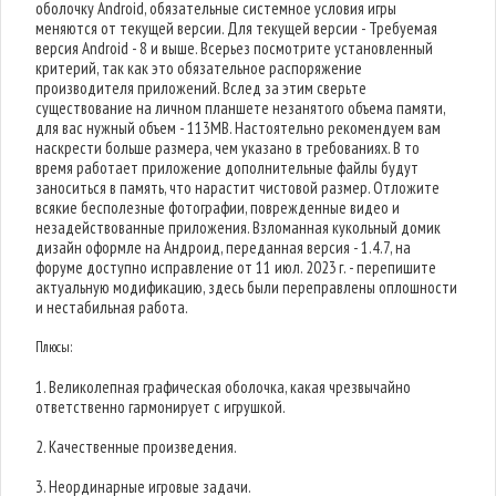
оболочку Android, обязательные системное условия игры
меняются от текущей версии. Для текущей версии - Требуемая
версия Android - 8 и выше. Всерьез посмотрите установленный
критерий, так как это обязательное распоряжение
производителя приложений. Вслед за этим сверьте
существование на личном планшете незанятого объема памяти,
для вас нужный объем - 113MB. Настоятельно рекомендуем вам
наскрести больше размера, чем указано в требованиях. В то
время работает приложение дополнительные файлы будут
заноситься в память, что нарастит чистовой размер. Отложите
всякие бесполезные фотографии, поврежденные видео и
незадействованные приложения. Взломанная кукольный домик
дизайн оформле на Андроид, переданная версия - 1.4.7, на
форуме доступно исправление от 11 июл. 2023 г. - перепишите
актуальную модификацию, здесь были переправлены оплошности
и нестабильная работа.
Плюсы:
1. Великолепная графическая оболочка, какая чрезвычайно
ответственно гармонирует с игрушкой.
2. Качественные произведения.
3. Неординарные игровые задачи.