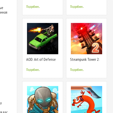
Defense
of Stick War & Tower
Defense
Подробнее...
Подробнее...
ные
анная
AOD: Art of Defense
Steampunk Tower 2:
— Tower Defense
The One Tower
Game
Defense Strategy
Подробнее...
Подробнее...
ид
я вас.