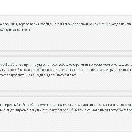
о с зельями, первое время вообще не понятно, как правильно комбить. Но когда накач
шка, имба залетела!
uelite Defense приятно удивляет разнообразие стратегий, которые можно использоват
ть, но порой кажется, что баланс в игре немного хромает — некоторые враги слишком с
тоит попробовать, но не ждите идеального баланса.
интересный геймплей с элементами стратегии и исследования. Графика довольно стильн
, а внутриигровые покупки вызывают вопросы. В целом, есть потенциал, но требует дор