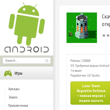
Ска
отк
Рейтинг: 250000
OS: Требуемая версия Android 
7 и выше
Игры
Разработчик: GX Studio
Lone Tower
Аркады
Roguelite Defense
— полная версия с
Экшен
модом скачать
Приключения