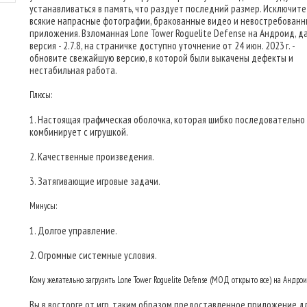
устанавливаться в память, что раздует последний размер. Исключите
всякие напрасные фотографии, бракованные видео и невостребован
приложения. Взломанная Lone Tower Roguelite Defense на Андроид, д
версия - 2.7.8, на страничке доступно уточнение от 24 июн. 2023 г. -
обновите свежайшую версию, в которой были выкачены дефекты и
нестабильная работа.
Плюсы:
1. Настоящая графическая оболочка, которая шибко последовательно
комбинирует с игрушкой.
2. Качественные произведения.
3. Затягивающие игровые задачи.
Минусы:
1. Долгое управление.
2. Огромные системные условия.
Кому желательно загрузить Lone Tower Roguelite Defense (МОД открыто все) на Андро
Вы в восторге от игр, таким образом предоставленное приложение дл