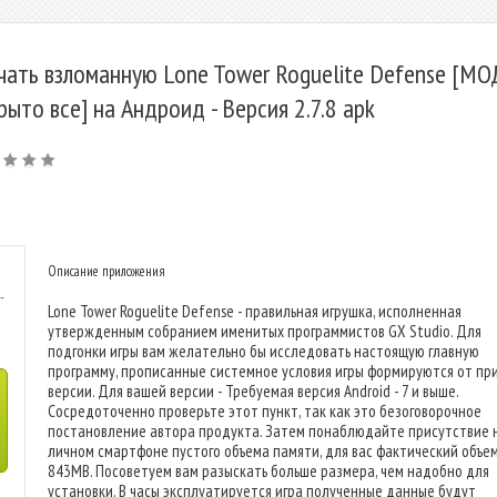
чать взломанную Lone Tower Roguelite Defense [МО
рыто все] на Андроид - Версия 2.7.8 apk
Описание приложения
-
Lone Tower Roguelite Defense - правильная игрушка, исполненная
утвержденным собранием именитых программистов GX Studio. Для
подгонки игры вам желательно бы исследовать настоящую главную
программу, прописанные системное условия игры формируются от пр
версии. Для вашей версии - Требуемая версия Android - 7 и выше.
Сосредоточенно проверьте этот пункт, так как это безоговорочное
постановление автора продукта. Затем понаблюдайте присутствие 
личном смартфоне пустого объема памяти, для вас фактический объем
843MB. Посоветуем вам разыскать больше размера, чем надобно для
установки. В часы эксплуатируется игра полученные данные будут