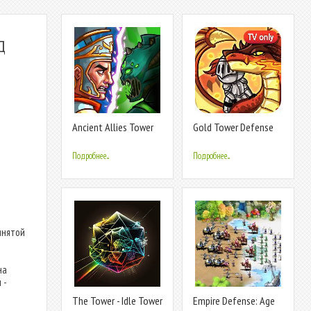
Д
Ancient Allies Tower
Gold Tower Defense
Defense
Подробнее...
Подробнее...
инятой
на
 -
The Tower - Idle Tower
Empire Defense: Age