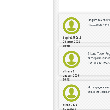
Нафига так сложн
проходишь как пу
bagira1590611
29 июня 2026
08:40
В Lone Tower Rog
экспериментирова
нестандартное, с
allssss
1
апреля 2026
02:48
Игра предлагает 
слишком сложными
arena-7479
16 ноября